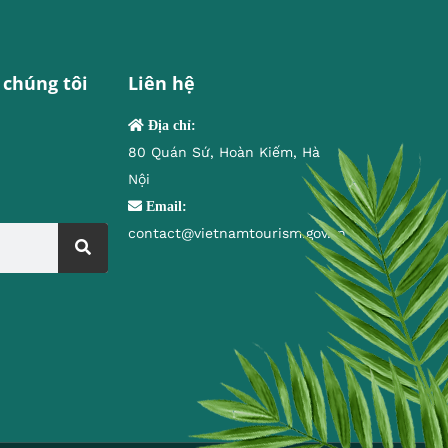
 chúng tôi
Liên hệ
Địa chỉ:
80 Quán Sứ, Hoàn Kiếm, Hà
Nội
Email:
contact@vietnamtourism.gov.vn