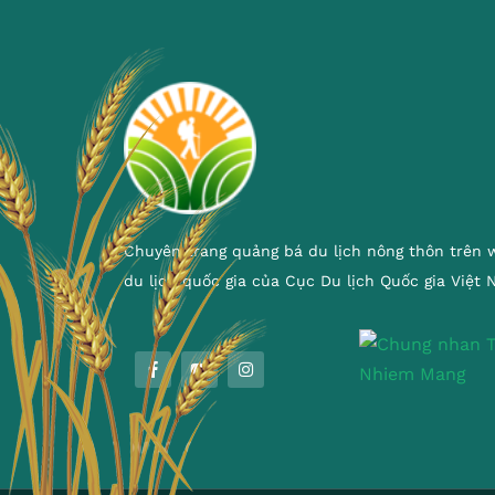
Chuyên trang quảng bá du lịch nông thôn trên 
du lịch quốc gia của Cục Du lịch Quốc gia Việt