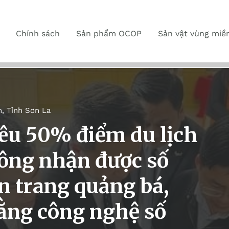
Chính sách
Sản phẩm OCOP
Sản vật vùng miề
n
,
Tỉnh Sơn La
iêu 50% điểm du lịch
ông nhận được số
ên trang quảng bá,
bằng công nghệ số