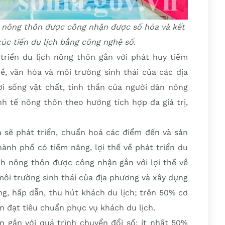
h nông thôn được công nhận được số hóa
và kết
xúc tiến du lịch bằng công nghệ số.
riển du lịch nông thôn gắn với phát huy tiềm
hề, văn hóa và môi trường sinh thái của các địa
 sống vật chất, tinh thần của người dân nông
h tế nông thôn theo hướng tích hợp đa giá trị,
a sẽ phát triển, chuẩn hoá các điểm đến và sản
ành phố có tiềm năng, lợi thế về phát triển du
ịch nông thôn được công nhận gắn với lợi thế về
môi trường sinh thái của địa phương và xây dựng
ng, hấp dẫn, thu hút khách du lịch; trên 50% cơ
n đạt tiêu chuẩn phục vụ khách du lịch.
n gắn với quá trình chuyển đổi số; ít nhất 50%