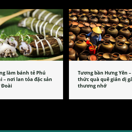
ng làm bánh tẻ Phú
Tương bần Hưng Yên –
i – nơi lan tỏa đặc sản
thức quà quê giản dị g
 Đoài
thương nhớ