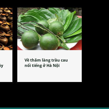
Về thăm làng trầu cau
ây
nổi tiếng ở Hà Nội