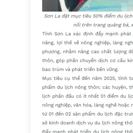
Sơn La đặt mục tiêu 50% điểm du lịc
nối trên trang quảng bá, 
Tỉnh Sơn La xác định đẩy mạnh phát t
năng, lợi thế về nông nghiệp, làng ng
phương, nhằm nâng cao chất lượng đời
thôn, góp phần chuyển dịch cơ cấu kin
bao trùm và phát triển bền vững.
Mục tiêu cụ thể đến năm 2025, tỉnh t
phẩm du lịch nông thôn; các huyện, th
lịch phấn đấu có ít nhất 01 điểm du l
nông nghiệp, văn hóa, làng nghề hoặc 
từ 01 đến 02 sản phẩm du lịch đặc trư
sở kinh doanh dịch vụ du lịch nông thô
Đẩy mạnh phát triển du lịch nông thô