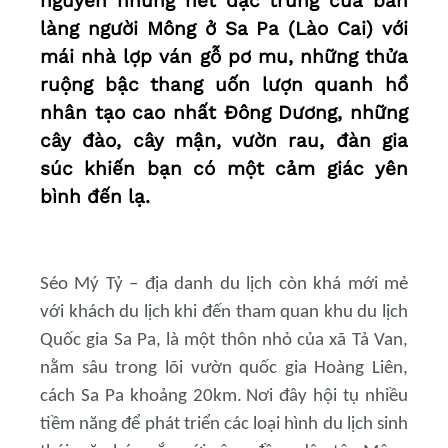
nguyên những nét đặc trưng của bản
làng người Mông ở Sa Pa (Lào Cai) với
mái nhà lợp ván gỗ pơ mu, những thửa
ruộng bậc thang uốn lượn quanh hồ
nhân tạo cao nhất Đông Dương, những
cây đào, cây mận, vườn rau, đàn gia
súc khiến bạn có một cảm giác yên
bình đến lạ.
Séo Mý Tỷ – địa danh du lịch còn khá mới mẻ
với khách du lịch khi đến tham quan
khu du lịch
Quốc gia
Sa Pa, l
à một thôn nhỏ của xã Tả Van,
nằm sâu trong lõi vườn quốc gia Hoàng Liên
,
cách Sa Pa khoảng 20km.
Nơi đây
hội tụ nhiều
tiềm năng để
phát triển các loại hình du lịch sinh