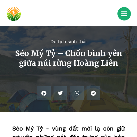
Du lịch sinh thái
Séo Mý Tỷ – Chốn bình yên
giữa núi rừng Hoàng Liên
Séo Mý Tỷ - vùng đất mới lạ còn giữ