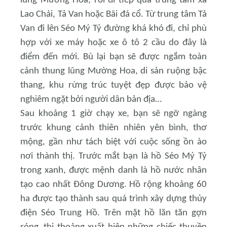
lũng Mường Hoa, rồi đi tiếp qua trung tâm xã
Lao Chải, Tả Van hoặc Bãi đá cổ. Từ trung tâm Tả
Van đi lên Séo Mý Tỷ đường khá khó đi, chỉ phù
hợp với xe máy hoặc xe ô tô 2 cầu do đây là
điểm đến mới. Bù lại bạn sẽ được ngắm toàn
cảnh thung lũng Mường Hoa, di sản ruộng bậc
thang, khu rừng trúc tuyệt đẹp được bảo vệ
nghiêm ngặt bởi người dân bản địa…
Sau khoảng 1 giờ chạy xe, bạn sẽ ngỡ ngàng
trước khung cảnh thiên nhiên yên bình, thơ
mộng, gần như tách biệt với cuộc sống ồn ào
nơi thành thị. Trước mắt bạn là hồ Séo Mý Tỷ
trong xanh,
được mệnh danh là hồ nước nhân
tạo cao nhất Đông Dương. H
ồ rộng khoảng 60
ha được tạo thành sau quá trình xây dựng thủy
điện Séo Trung Hồ. Trên mặt hồ
lăn tăn gợn