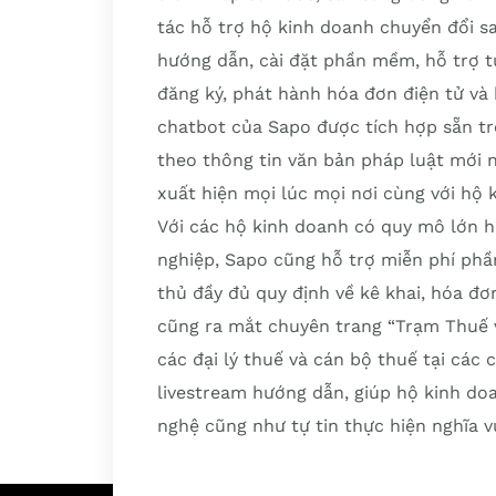
tác hỗ trợ hộ kinh doanh chuyển đổi sa
hướng dẫn, cài đặt phần mềm, hỗ trợ t
đăng ký, phát hành hóa đơn điện tử và 
chatbot của Sapo được tích hợp sẵn t
theo thông tin văn bản pháp luật mới n
xuất hiện mọi lúc mọi nơi cùng với hộ 
Với các hộ kinh doanh có quy mô lớn h
nghiệp, Sapo cũng hỗ trợ miễn phí ph
thủ đầy đủ quy định về kê khai, hóa đơ
cũng ra mắt chuyên trang “Trạm Thuế v
các đại lý thuế và cán bộ thuế tại các 
livestream hướng dẫn, giúp hộ kinh do
nghệ cũng như tự tin thực hiện nghĩa v