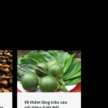
Về thăm làng trầu cau
ây
nổi tiếng ở Hà Nội