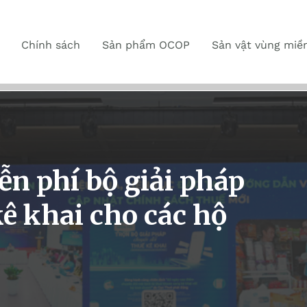
Chính sách
Sản phẩm OCOP
Sản vật vùng miề
ễn phí bộ giải pháp
ê khai cho các hộ