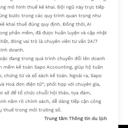
ng mô hình thuế kê khai. Đội ngũ này trực tiếp
ừng bước trong các quy trình quan trọng như
kê khai thuế đúng quy định. Đồng thời, AI
rong phần mềm, đã được huấn luyện và cập nhật
hất, đóng vai trò là chuyên viên tư vấn 24/7
kinh doanh.
oặc đang trong quá trình chuyển đổi lên doanh
ần mềm kế toán Sapo Accounting, giúp hộ tuân
n, chứng từ và sổ sách kế toán. Ngoài ra, Sapo
à Hoá đơn điện tử”; phối hợp với chuyên gia,
cơ sở để tổ chức chuỗi hội thảo, tọa đàm,
anh nắm rõ chính sách, dễ dàng tiếp cận công
ụ thuế trong môi trường số.
Trung tâm Thông tin du lịch