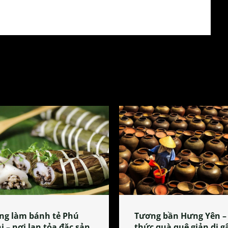
ng làm bánh tẻ Phú
Tương bần Hưng Yên –
i – nơi lan tỏa đặc sản
thức quà quê giản dị g