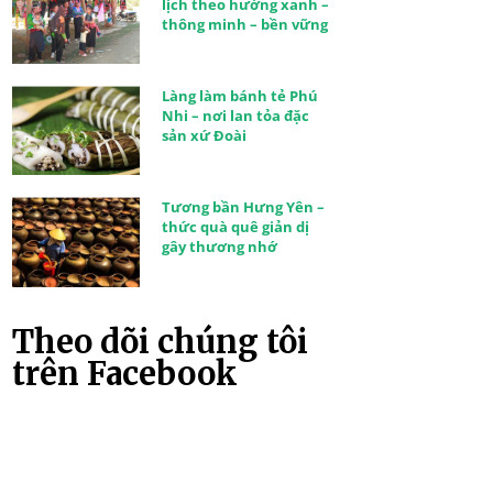
lịch theo hướng xanh –
thông minh – bền vững
Làng làm bánh tẻ Phú
Nhi – nơi lan tỏa đặc
sản xứ Đoài
Tương bần Hưng Yên –
thức quà quê giản dị
gây thương nhớ
Theo dõi chúng tôi
trên Facebook