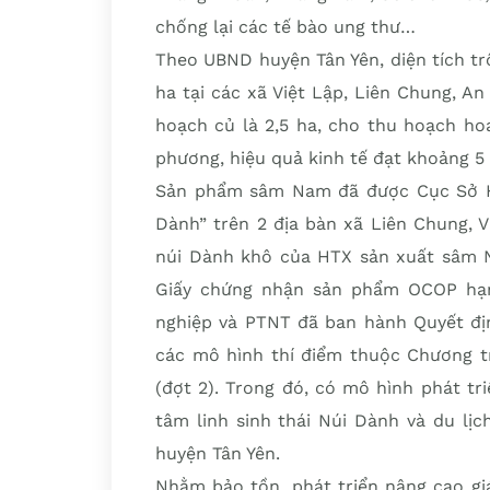
chống lại các tế bào ung thư…
Theo UBND huyện Tân Yên, diện tích t
ha tại các xã Việt Lập, Liên Chung, A
hoạch củ là 2,5 ha, cho thu hoạch ho
phương, hiệu quả kinh tế đạt khoảng 5
Sản phẩm sâm Nam đã được Cục Sở Hữu
Dành” trên 2 địa bàn xã Liên Chung,
núi Dành khô của HTX sản xuất sâm 
Giấy chứng nhận sản phẩm OCOP hạn
nghiệp và PTNT đã ban hành Quyết đ
các mô hình thí điểm thuộc Chương t
(đợt 2). Trong đó, có mô hình phát tr
tâm linh sinh thái Núi Dành và du lịc
huyện Tân Yên.
Nhằm bảo tồn, phát triển nâng cao gi