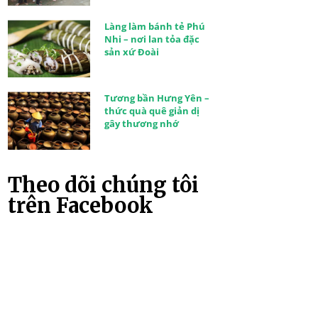
Làng làm bánh tẻ Phú
Nhi – nơi lan tỏa đặc
sản xứ Đoài
Tương bần Hưng Yên –
thức quà quê giản dị
gây thương nhớ
Theo dõi chúng tôi
trên Facebook