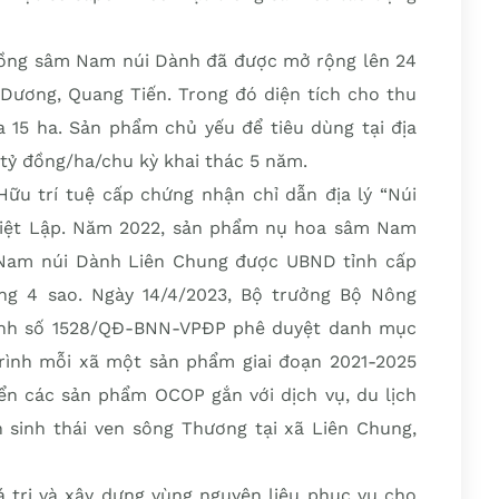
rồng sâm Nam núi Dành đã được mở rộng lên 24
n Dương, Quang Tiến. Trong đó diện tích cho thu
a 15 ha. Sản phẩm chủ yếu để tiêu dùng tại địa
 tỷ đồng/ha/chu kỳ khai thác 5 năm.
 trí tuệ cấp chứng nhận chỉ dẫn địa lý “Núi
 Việt Lập. Năm 2022, sản phẩm nụ hoa sâm Nam
Nam núi Dành Liên Chung được UBND tỉnh cấp
g 4 sao. Ngày 14/4/2023, Bộ trưởng Bộ Nông
ịnh số 1528/QĐ-BNN-VPĐP phê duyệt danh mục
rình mỗi xã một sản phẩm giai đoạn 2021-2025
iển các sản phẩm OCOP gắn với dịch vụ, du lịch
h sinh thái ven sông Thương tại xã Liên Chung,
á trị và xây dựng vùng nguyên liệu phục vụ cho