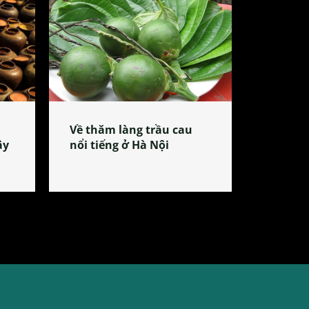
Về thăm làng trầu cau
ây
nổi tiếng ở Hà Nội