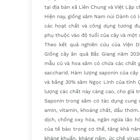
tại địa bàn xã Liên Chung và Việt Lập 
Hiện nay, giống sâm Nam núi Dành có lo
các hoạt chất và công dụng tương đ
phụ thuộc vào độ tuổi của cây và một s
Theo kết quả nghiên cứu của Viện D
Giống cây ăn quả Bắc Giang năm 202
mẫu củ và hoa sâm có chứa các chất gồ
saccharid. Hàm lượng saponin của câ
và bằng 30% sâm Ngọc Linh của tỉnh 
lượng các chất này càng cao, cho giá tr
Saponin trong sâm có tác dụng cung c
amin, vitamin, khoáng chất, dầu thơm
dịch, chống oxy hóa, ngăn ngừa lão h
của tế bào trong cơ thể, tăng khả nă
kháng khuẩn, kháng nấm, ức chế virus