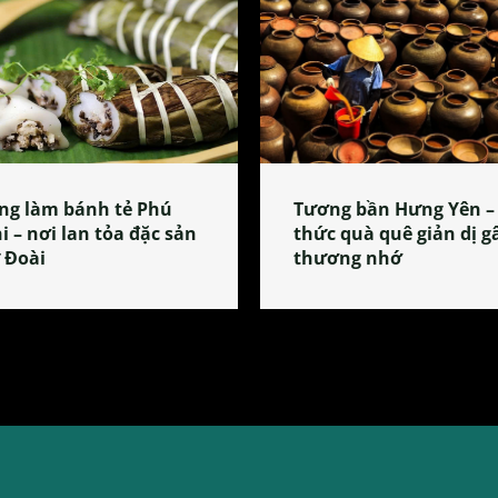
ng làm bánh tẻ Phú
Tương bần Hưng Yên –
i – nơi lan tỏa đặc sản
thức quà quê giản dị g
 Đoài
thương nhớ