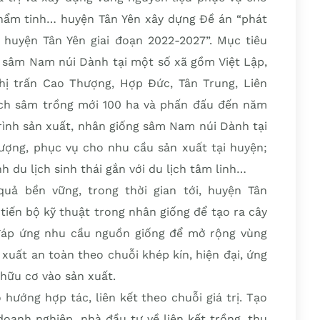
hẩm tinh… huyện Tân Yên xây dựng Đề án “phát
huyện Tân Yên giai đoạn 2022-2027”. Mục tiêu
h sâm Nam núi Dành tại một số xã gồm Việt Lập,
hị trấn Cao Thượng, Hợp Đức, Tân Trung, Liên
ch sâm trồng mới 100 ha và phấn đấu đến năm
trình sản xuất, nhân giống sâm Nam núi Dành tại
lượng, phục vụ cho nhu cầu sản xuất tại huyện;
 du lịch sinh thái gắn với du lịch tâm linh…
uả bền vững, trong thời gian tới, huyện Tân
tiến bộ kỹ thuật trong nhân giống để tạo ra cây
 đáp ứng nhu cầu nguồn giống để mở rộng vùng
 xuất an toàn theo chuỗi khép kín, hiện đại, ứng
hữu cơ vào sản xuất.
hướng hợp tác, liên kết theo chuỗi giá trị. Tạo
doanh nghiệp, nhà đầu tư về liên kết trồng, thu