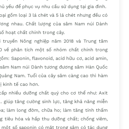
chủ yếu để phục vụ nhu cầu sử dụng tại gia đình.
ại gồm loại 3 lá chét và 5 lá chét nhưng đều có
ương nhau. Chất lượng của sâm Nam núi Dành
ố hoạt chất chính trong cây.
i truyền Nông nghiệp năm 2018 và Trung tâm
0 về phân tích một số nhóm chất chính trong
m: Saponin, flavonoid, acid hữu cơ, acid amin,
y sâm Nam núi Dành tương đương sâm Hàn Quốc
Quảng Nam. Tuổi của cây sâm càng cao thì hàm
ị kinh tế cao hơn.
ấp nhiều dưỡng chất quý cho cơ thể như: Axit
… giúp tăng cường sinh lực, tăng khả năng miễn
óa; làm long đờm, chữa ho; làm tăng tính thấm
ng tiêu hóa và hấp thu dưỡng chất; chống viêm,
; một số saponin có mặt trong sâm có tác dụng