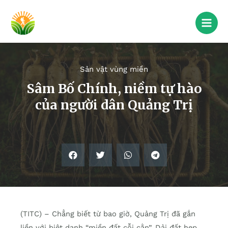
Sản vật vùng miền
Sâm Bố Chính, niềm tự hào
của người dân Quảng Trị
(TITC) – Chẳng biết từ bao giờ, Quảng Trị đã gắn
liền với biệt danh “miền đất cỗi cằn”. Dải đất hẹp