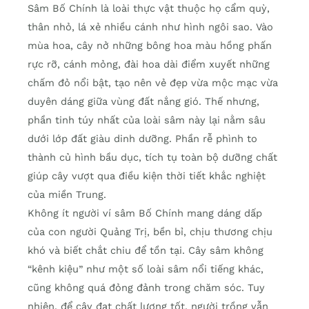
Sâm Bố Chính là loài thực vật thuộc họ cẩm quỳ,
thân nhỏ, lá xẻ nhiều cánh như hình ngôi sao. Vào
mùa hoa, cây nở những bông hoa màu hồng phấn
rực rỡ, cánh mỏng, đài hoa dài điểm xuyết những
chấm đỏ nổi bật, tạo nên vẻ đẹp vừa mộc mạc vừa
duyên dáng giữa vùng đất nắng gió. Thế nhưng,
phần tinh túy nhất của loài sâm này lại nằm sâu
dưới lớp đất giàu dinh dưỡng. Phần rễ phình to
thành củ hình bầu dục, tích tụ toàn bộ dưỡng chất
giúp cây vượt qua điều kiện thời tiết khắc nghiệt
của miền Trung.
Không ít người ví sâm Bố Chính mang dáng dấp
của con người Quảng Trị, bền bỉ, chịu thương chịu
khó và biết chắt chiu để tồn tại. Cây sâm không
“kênh kiệu” như một số loài sâm nổi tiếng khác,
cũng không quá đỏng đảnh trong chăm sóc. Tuy
nhiên, để cây đạt chất lượng tốt, người trồng vẫn