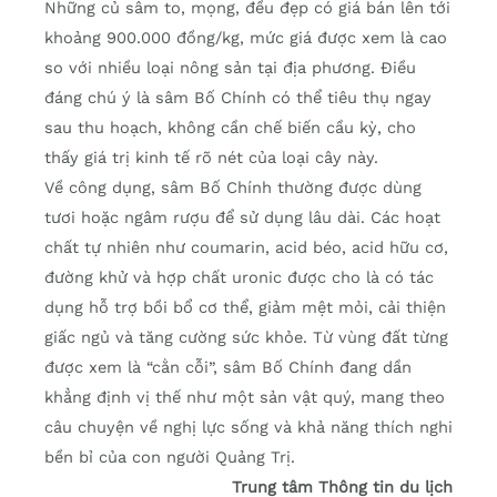
Những củ sâm to, mọng, đều đẹp có giá bán lên tới
khoảng 900.000 đồng/kg, mức giá được xem là cao
so với nhiều loại nông sản tại địa phương. Điều
đáng chú ý là sâm Bố Chính có thể tiêu thụ ngay
sau thu hoạch, không cần chế biến cầu kỳ, cho
thấy giá trị kinh tế rõ nét của loại cây này.
Về công dụng, sâm Bố Chính thường được dùng
tươi hoặc ngâm rượu để sử dụng lâu dài. Các hoạt
chất tự nhiên như coumarin, acid béo, acid hữu cơ,
đường khử và hợp chất uronic được cho là có tác
dụng hỗ trợ bồi bổ cơ thể, giảm mệt mỏi, cải thiện
giấc ngủ và tăng cường sức khỏe. Từ vùng đất từng
được xem là “cằn cỗi”, sâm Bố Chính đang dần
khẳng định vị thế như một sản vật quý, mang theo
câu chuyện về nghị lực sống và khả năng thích nghi
bền bỉ của con người Quảng Trị.
Trung tâm Thông tin du lịch