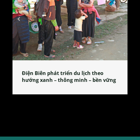
Làng làm bánh tẻ Phú Nhi – nơi lan
 vững
tỏa đặc sản xứ Đoài