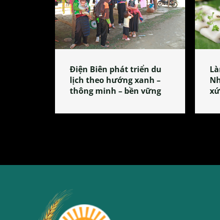
Điện Biên phát triển du
Là
lịch theo hướng xanh –
Nh
thông minh – bền vững
xứ