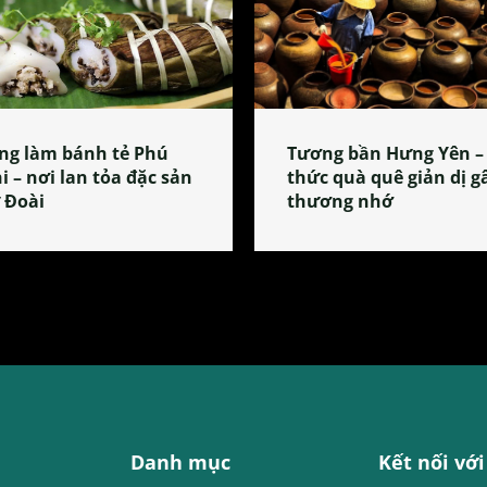
ng làm bánh tẻ Phú
Tương bần Hưng Yên –
i – nơi lan tỏa đặc sản
thức quà quê giản dị g
 Đoài
thương nhớ
Danh mục
Kết nối với