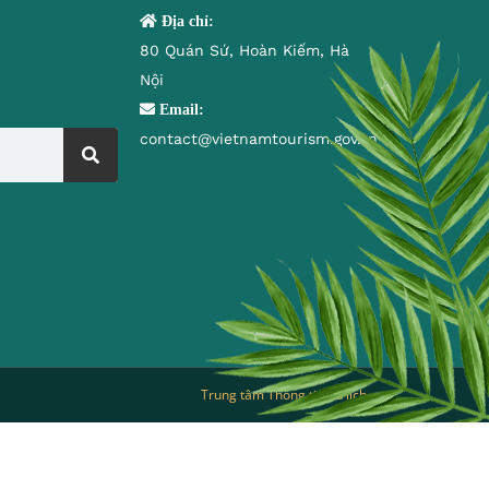
Địa chỉ:
80 Quán Sứ, Hoàn Kiếm, Hà
Nội
Email:
contact@vietnamtourism.gov.vn
Trung tâm Thông tin du lịch