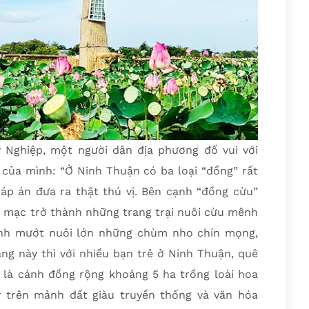
 Nghiệp, một người dân địa phương đố vui với
của mình: “Ở Ninh Thuận có ba loại “đồng” rất
 Đáp án đưa ra thật thú vị. Bên cạnh “đồng cừu”
 mạc trở thành những trang trại nuôi cừu mênh
nh mướt nuôi lớn những chùm nho chín mọng,
ắng này thì với nhiều bạn trẻ ở Ninh Thuận, quê
là cánh đồng rộng khoảng 5 ha trồng loài hoa
y trên mảnh đất giàu truyền thống và văn hóa