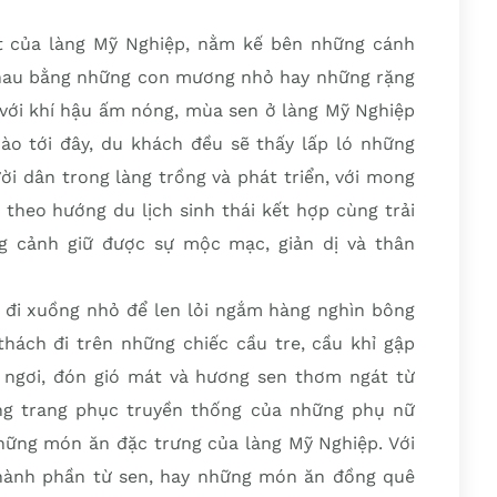
t của làng Mỹ Nghiệp, nằm kế bên những cánh
 nhau bằng những con mương nhỏ hay những rặng
, với khí hậu ấm nóng, mùa sen ở làng Mỹ Nghiệp
o tới đây, du khách đều sẽ thấy lấp ló những
i dân trong làng trồng và phát triển, với mong
 theo hướng du lịch sinh thái kết hợp cùng trải
ng cảnh giữ được sự mộc mạc, giản dị và thân
 đi xuồng nhỏ để len lỏi ngắm hàng nghìn bông
thách đi trên những chiếc cầu tre, cầu khỉ gập
ỉ ngơi, đón gió mát và hương sen thơm ngát từ
ng trang phục truyền thống của những phụ nữ
ững món ăn đặc trưng của làng Mỹ Nghiệp. Với
thành phần từ sen, hay những món ăn đồng quê