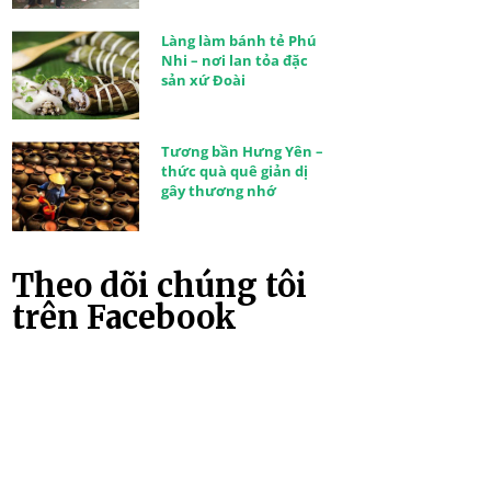
Làng làm bánh tẻ Phú
Nhi – nơi lan tỏa đặc
sản xứ Đoài
Tương bần Hưng Yên –
thức quà quê giản dị
gây thương nhớ
Theo dõi chúng tôi
trên Facebook