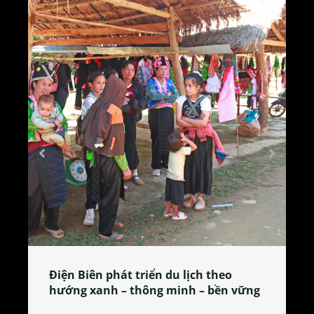
Làng làm bánh tẻ Phú Nhi – nơi lan
ng
tỏa đặc sản xứ Đoài