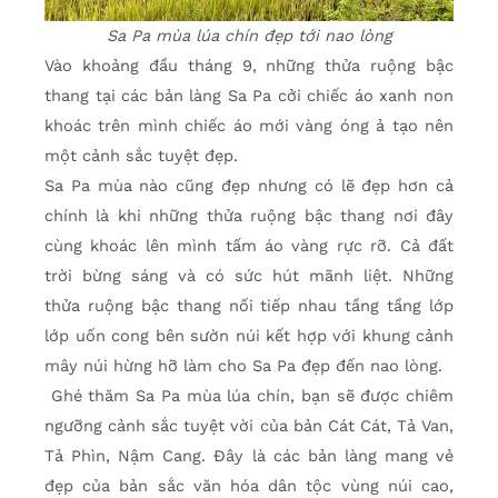
Sa Pa mùa lúa chín đẹp tới nao lòng
Vào khoảng đầu tháng 9, những thửa ruộng bậc
thang tại các bản làng Sa Pa cởi chiếc áo xanh non
khoác trên mình chiếc áo mới vàng óng ả tạo nên
một cảnh sắc tuyệt đẹp.
Sa Pa mùa nào cũng đẹp nhưng có lẽ đẹp hơn cả
chính là khi những thửa ruộng bậc thang nơi đây
cùng khoác lên mình tấm áo vàng rực rỡ. Cả đất
trời bừng sáng và có sức hút mãnh liệt. Những
thửa ruộng bậc thang nối tiếp nhau tầng tầng lớp
lớp uốn cong bên sườn núi kết hợp với khung cảnh
mây núi hừng hỡ làm cho Sa Pa đẹp đến nao lòng.
Ghé thăm Sa Pa mùa lúa chín, bạn sẽ được chiêm
ngưỡng cảnh sắc tuyệt vời của bản Cát Cát, Tả Van,
Tả Phìn, Nậm Cang. Đây là các bản làng mang vẻ
đẹp của bản sắc văn hóa dân tộc vùng núi cao,