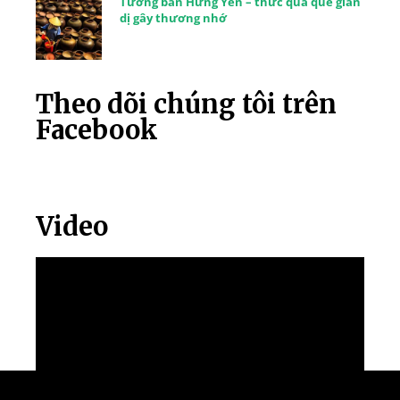
Tương bần Hưng Yên – thức quà quê giản
dị gây thương nhớ
Theo dõi chúng tôi trên
Facebook
Video