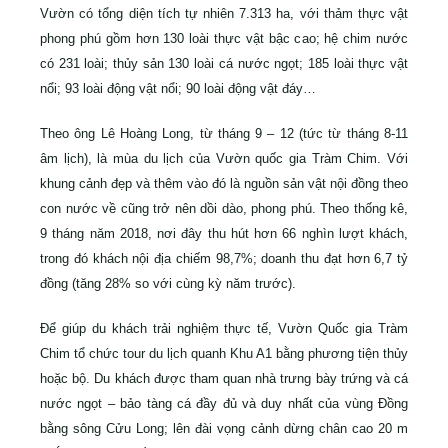
Vườn có tổng diện tích tự nhiên 7.313 ha, với thảm thực vật
phong phú gồm hơn 130 loài thực vật bậc cao; hệ chim nước
có 231 loài; thủy sản 130 loài cá nước ngọt; 185 loài thực vật
nổi; 93 loài động vật nổi; 90 loài động vật đáy…
Theo ông Lê Hoàng Long, từ tháng 9 – 12 (tức từ tháng 8-11
âm lịch), là mùa du lịch của Vườn quốc gia Tràm Chim. Với
khung cảnh đẹp và thêm vào đó là nguồn sản vật nội đồng theo
con nước về cũng trở nên dồi dào, phong phú. Theo thống kê,
9 tháng năm 2018, nơi đây thu hút hơn 66 nghìn lượt khách,
trong đó khách nội địa chiếm 98,7%; doanh thu đạt hơn 6,7 tỷ
đồng (tăng 28% so với cùng kỳ năm trước).
Để giúp du khách trải nghiệm thực tế, Vườn Quốc gia Tràm
Chim tổ chức tour du lịch quanh Khu A1 bằng phương tiện thủy
hoặc bộ. Du khách được tham quan nhà trưng bày trứng và cá
nước ngọt – bảo tàng cá đầy đủ và duy nhất của vùng Đồng
bằng sông Cửu Long; lên đài vọng cảnh dừng chân cao 20 m