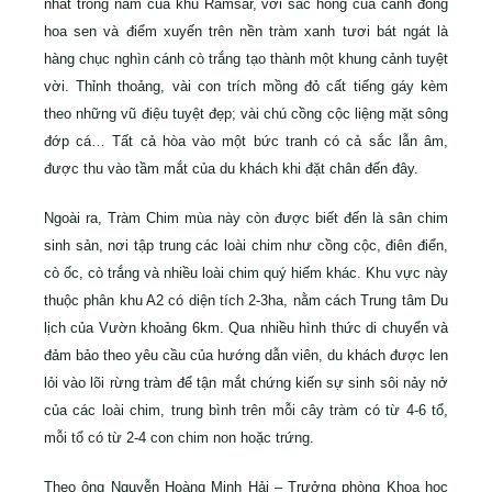
nhất trong năm của khu Ramsar, với sắc hồng của cánh đồng
hoa sen và điểm xuyến trên nền tràm xanh tươi bát ngát là
hàng chục nghìn cánh cò trắng tạo thành một khung cảnh tuyệt
vời. Thỉnh thoảng, vài con trích mồng đỏ cất tiếng gáy kèm
theo những vũ điệu tuyệt đẹp; vài chú cồng cộc liệng mặt sông
đớp cá… Tất cả hòa vào một bức tranh có cả sắc lẫn âm,
được thu vào tầm mắt của du khách khi đặt chân đến đây.
Ngoài ra, Tràm Chim mùa này còn được biết đến là sân chim
sinh sản, nơi tập trung các loài chim như cồng cộc, điên điển,
cò ốc, cò trắng và nhiều loài chim quý hiếm khác. Khu vực này
thuộc phân khu A2 có diện tích 2-3ha, nằm cách Trung tâm Du
lịch của Vườn khoảng 6km. Qua nhiều hình thức di chuyển và
đảm bảo theo yêu cầu của hướng dẫn viên, du khách được len
lỏi vào lõi rừng tràm để tận mắt chứng kiến sự sinh sôi nảy nở
của các loài chim, trung bình trên mỗi cây tràm có từ 4-6 tổ,
mỗi tổ có từ 2-4 con chim non hoặc trứng.
Theo ông Nguyễn Hoàng Minh Hải – Trưởng phòng Khoa học