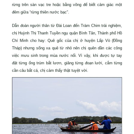
rừng trên sàn vạc tre hoặc bằng võng để biết cảm giác một
đêm giữa “rừng thiên nước bạc”.
Dẫn đoàn người thân từ Đài Loan đến Tràm Chim trải nghiệm,
chị Huỳnh Thị Thanh Tuyền ngụ quận Bình Tân, Thành phố Hồ
Chí Minh cho hay: Quê gốc của chị ở huyện Lấp Vò (Đồng
Tháp) nhưng sống xa quê từ nhỏ nên chị quên dần các công
việc mưu sinh trong mùa nước nổi. Vì vậy, khi được tự tay
đặt từng ống trúm bắt lươn, giăng từng đoạn lưới, cắm từng
cần câu bắt cá, chị cảm thấy thật tuyệt vời.