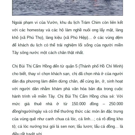
Ngoài phạm vi của Vườn, khu du lịch Tràm Chim còn liên kết
với các homestay và các hộ làm nghề nuôi ong lấy mật, làng
khô (xã Phú Thọ), làng kiệu (xã Phú Hiệp)… ở các vùng đệm
để khách du lịch có thể trải nghiệm lối sống của người miền
Tây sông nước một cách chân thật nhất.
Chị Bùi Thị Cẩm Hồng đến từ quận 5 (Thành phố Hồ Chí Minh)
cho biết, thay vì chọn khách sạn, chị đã chọn nhà ở của người
dân địa phương làm điểm dừng chân, để cùng ăn, ở, sinh hoạt
với người dân nhằm khám phá văn hóa bản địa trong cuộc
hành trình về miền Tây. Chị Bùi Thị Cẩm Hồng chia sẻ: Với
mức giá thuê nhà ở từ 150.000 đồng – 250.000
đồng/người/ngày và có thể thưởng thức các món ăn đặc trưng
của vùng quê như canh chua cá lóc, cá linh…; cá rô đồng kho
tộ; cá lóc nướng trui gói lá sen non; lẩu lươn; lẩu cá đồng… là
điều rất tuyệt vời.