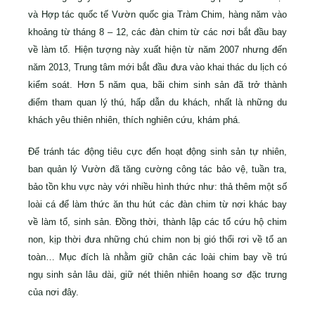
và Hợp tác quốc tế Vườn quốc gia Tràm Chim, hàng năm vào
khoảng từ tháng 8 – 12, các đàn chim từ các nơi bắt đầu bay
về làm tổ. Hiện tượng này xuất hiện từ năm 2007 nhưng đến
năm 2013, Trung tâm mới bắt đầu đưa vào khai thác du lịch có
kiểm soát. Hơn 5 năm qua, bãi chim sinh sản đã trở thành
điểm tham quan lý thú, hấp dẫn du khách, nhất là những du
khách yêu thiên nhiên, thích nghiên cứu, khám phá.
Để tránh tác động tiêu cực đến hoạt động sinh sản tự nhiên,
ban quản lý Vườn đã tăng cường công tác bảo vệ, tuần tra,
bảo tồn khu vực này với nhiều hình thức như: thả thêm một số
loài cá để làm thức ăn thu hút các đàn chim từ nơi khác bay
về làm tổ, sinh sản. Đồng thời, thành lập các tổ cứu hộ chim
non, kịp thời đưa những chú chim non bị gió thổi rơi về tổ an
toàn… Mục đích là nhằm giữ chân các loài chim bay về trú
ngụ sinh sản lâu dài, giữ nét thiên nhiên hoang sơ đặc trưng
của nơi đây.