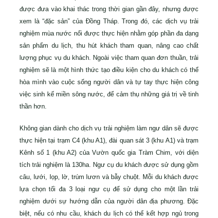
được đưa vào khai thác trong thời gian gần đây, nhưng được
xem là “đặc sản” của Đồng Tháp. Trong đó, các dịch vụ trải
nghiệm mùa nước nổi được thực hiện nhằm góp phần đa dạng
sản phẩm du lịch, thu hút khách tham quan, nâng cao chất
lượng phục vụ du khách. Ngoài việc tham quan đơn thuần, trải
nghiệm sẽ là một hình thức tạo điều kiện cho du khách có thể
hòa mình vào cuộc sống người dân và tự tay thực hiện công
việc sinh kế miền sông nước, để cảm thụ những giá trị về tinh
thần hơn.
Không gian dành cho dịch vụ trải nghiệm làm ngư dân sẽ được
thực hiện tại trạm C4 (khu A1), đài quan sát 3 (khu A1) và trạm
Kênh số 1 (khu A2) của Vườn quốc gia Tràm Chim, với diện
tích trải nghiệm là 130ha. Ngư cụ du khách được sử dụng gồm
câu, lưới, lọp, lờ, trúm lươn và bẫy chuột. Mỗi du khách được
lựa chọn tối đa 3 loại ngư cụ để sử dụng cho một lần trải
nghiệm dưới sự hướng dẫn của người dân địa phương. Đặc
biệt, nếu có nhu cầu, khách du lịch có thể kết hợp ngủ trong