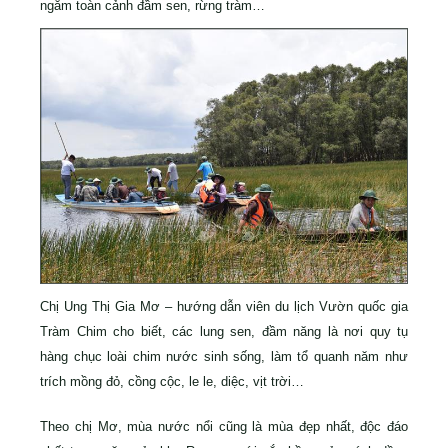
ngắm toàn cảnh đầm sen, rừng tràm…
Chị Ung Thị Gia Mơ – hướng dẫn viên du lịch Vườn quốc gia
Tràm Chim cho biết, các lung sen, đầm năng là nơi quy tụ
hàng chục loài chim nước sinh sống, làm tổ quanh năm như
trích mồng đỏ, cồng cộc, le le, diệc, vịt trời…
Theo chị Mơ, mùa nước nổi cũng là mùa đẹp nhất, độc đáo