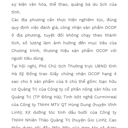
sự kiện văn hóa, thể thao, quảng bá du lịch của
tỉnh.
Các địa phương cần thực hiện nghiêm túc, đúng
quy định việc đánh giá, công nhận sản phẩm OCOP
ở địa phương, tuyệt đối không chạy theo thành
tích, số lượng làm ảnh hưởng đến mục tiêu của
Chương trình, thương hiệu sản phẩm OCOP với
người tiêu dùng.
Tại hội nghị, Phó Chủ tịch Thường trực UBND tỉnh
Hà Sỹ Đồng trao Giấy chứng nhận OCOP hạng 4
sao cho 5 sản phẩm của 5 chủ thể gồm: Gạo hữu
cơ Quảng Trị của Công ty cổ phần nông sản hữu cơ
Quảng Trị (TP Đông Hà); Tinh bột nghệ Curminreal
của Công ty TNHH MTV QT Hùng Dung (huyện Vĩnh
Linh); Xịt dưỡng tóc tinh dầu bưởi của Công ty
TNHH Nhiên Thảo Quảng Trị (huyện Gio Linh); Cao
thảo dược gội đầu Mộc Mây của Hợp tác xã dược