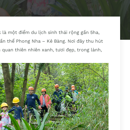
 là một điểm du lịch sinh thái rộng gần 5ha,
ần thể Phong Nha – Kẻ Bàng. Nơi đây thu hút
quan thiên nhiên xanh, tươi đẹp, trong lành,