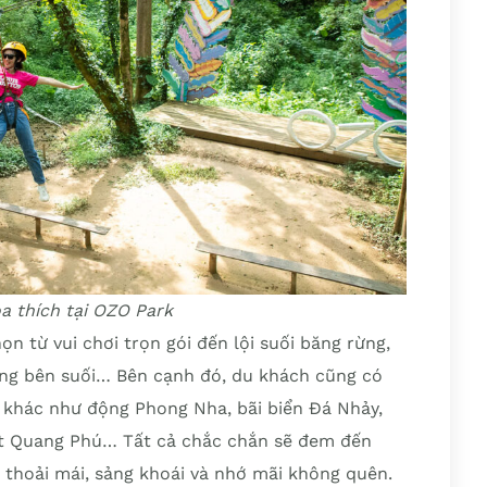
ỏa thích tại OZO Park
n từ vui chơi trọn gói đến lội suối băng rừng,
ing bên suối… Bên cạnh đó, du khách cũng có
khác như động Phong Nha, bãi biển Đá Nhảy,
át Quang Phú… Tất cả chắc chắn sẽ đem đến
 thoải mái, sảng khoái và nhớ mãi không quên.