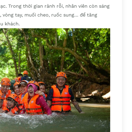
ạc. Trong thời gian rảnh rỗi, nhân viên còn sáng
 vòng tay, muối cheo, ruốc sung… để tăng
du khách.