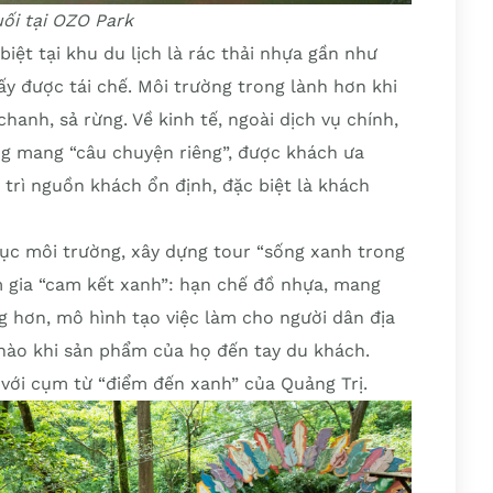
ối tại OZO Park
iệt tại khu du lịch là rác thải nhựa gần như
ấy được tái chế. Môi trường trong lành hơn khi
anh, sả rừng. Về kinh tế, ngoài dịch vụ chính,
g mang “câu chuyện riêng”, được khách ưa
trì nguồn khách ổn định, đặc biệt là khách
ục môi trường, xây dựng tour “sống xanh trong
m gia “cam kết xanh”: hạn chế đồ nhựa, mang
ng hơn, mô hình tạo việc làm cho người dân địa
hào khi sản phẩm của họ đến tay du khách.
 với cụm từ “điểm đến xanh” của Quảng Trị.