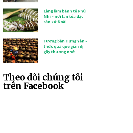
Làng làm bánh tẻ Phú
Nhi – nơi lan tỏa đặc
sản xứ Đoài
Tương bần Hưng Yên –
thức quà quê giản dị
gây thương nhớ
Theo dõi chúng tôi
trên Facebook