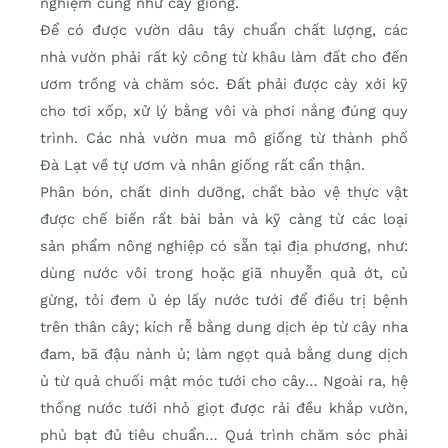
nghiệm cũng như cây giống.
Để có được vườn dâu tây chuẩn chất lượng, các
nhà vườn phải rất kỳ công từ khâu làm đất cho đến
ươm trồng và chăm sóc. Đất phải được cày xới kỹ
cho tơi xốp, xử lý bằng vôi và phơi nắng đúng quy
trình. Các nhà vườn mua mô giống từ thành phố
Đà Lạt về tự ươm và nhân giống rất cẩn thận.
Phân bón, chất dinh dưỡng, chất bảo vệ thực vật
được chế biến rất bài bản và kỹ càng từ các loại
sản phẩm nông nghiệp có sẵn tại địa phương, như:
dùng nước vôi trong hoặc giã nhuyễn quả ớt, củ
gừng, tỏi đem ủ ép lấy nước tưới để điều trị bệnh
trên thân cây; kích rễ bằng dung dịch ép từ cây nha
đam, bã đậu nành ủ; làm ngọt quả bằng dung dịch
ủ từ quả chuối mật móc tưới cho cây… Ngoài ra, hệ
thống nước tưới nhỏ giọt được rải đều khắp vườn,
phủ bạt đủ tiêu chuẩn… Quá trình chăm sóc phải