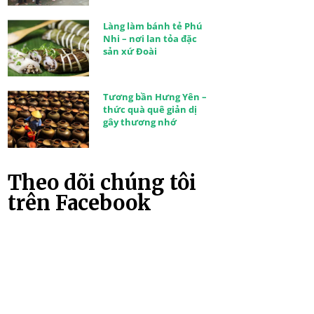
Làng làm bánh tẻ Phú
Nhi – nơi lan tỏa đặc
sản xứ Đoài
Tương bần Hưng Yên –
thức quà quê giản dị
gây thương nhớ
Theo dõi chúng tôi
trên Facebook