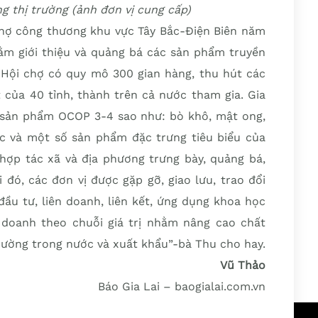
g thị trường (ảnh đơn vị cung cấp)
 chợ công thương khu vực Tây Bắc-Điện Biên năm
ằm giới thiệu và quảng bá các sản phẩm truyền
. Hội chợ có quy mô 300 gian hàng, thu hút các
 của 40 tỉnh, thành trên cả nước tham gia. Gia
c sản phẩm OCOP 3-4 sao như: bò khô, mật ong,
mộc và một số sản phẩm đặc trưng tiêu biểu của
 hợp tác xã và địa phương trưng bày, quảng bá,
i đó, các đơn vị được gặp gỡ, giao lưu, trao đổi
đầu tư, liên doanh, liên kết, ứng dụng khoa học
 doanh theo chuỗi giá trị nhằm nâng cao chất
rường trong nước và xuất khẩu”-bà Thu cho hay.
Vũ Thảo
Báo Gia Lai – baogialai.com.vn