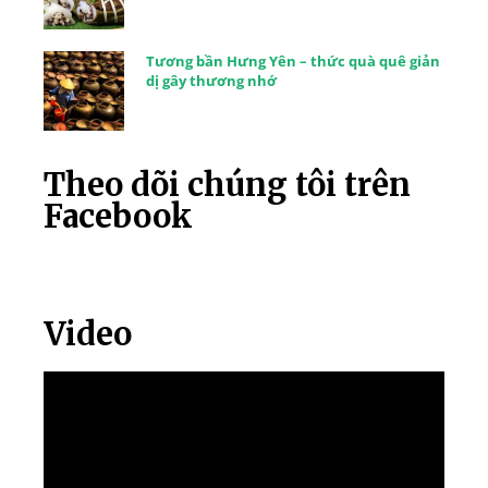
Tương bần Hưng Yên – thức quà quê giản
dị gây thương nhớ
Theo dõi chúng tôi trên
Facebook
Video