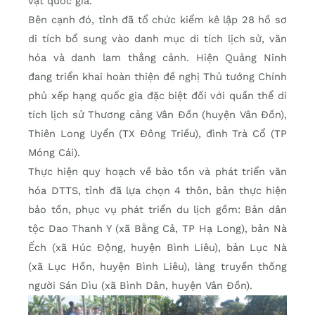
vật quốc gia.
Bên cạnh đó, tỉnh đã tổ chức kiểm kê lập 28 hồ sơ
di tích bổ sung vào danh mục di tích lịch sử, văn
hóa và danh lam thắng cảnh. Hiện Quảng Ninh
đang triển khai hoàn thiện đề nghị Thủ tướng Chính
phủ xếp hạng quốc gia đặc biệt đối với quần thể di
tích lịch sử Thương cảng Vân Đồn (huyện Vân Đồn),
Thiên Long Uyển (TX Đông Triều), đình Trà Cổ (TP
Móng Cái).
Thực hiện quy hoạch về bảo tồn và phát triển văn
hóa DTTS, tỉnh đã lựa chọn 4 thôn, bản thực hiện
bảo tồn, phục vụ phát triển du lịch gồm: Bản dân
tộc Dao Thanh Y (xã Bằng Cả, TP Hạ Long), bản Nà
Ếch (xã Húc Động, huyện Bình Liêu), bản Lục Nà
(xã Lục Hồn, huyện Bình Liêu), làng truyền thống
người Sán Dìu (xã Bình Dân, huyện Vân Đồn).