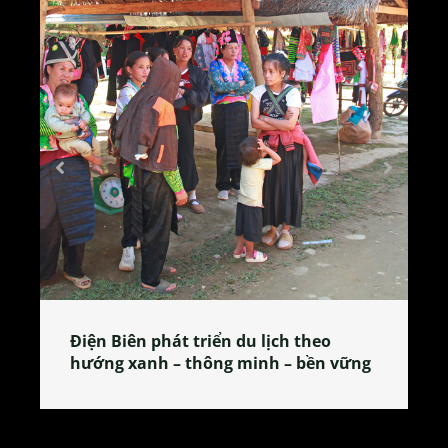
Làng làm bánh tẻ Phú Nhi – nơi lan
g
tỏa đặc sản xứ Đoài