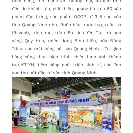
tiềm năng, thế mạnh về thương mại, du lịch tỉnh
đến du khách Lào; giới thiệu, quảng bá trên 60 sản
phẩm đặc trưng, sản phẩm OCOP từ 3-5 sao của
tỉnh Quảng Ninh như: Ruốc hàu, ruốc tép, ruốc cá
(Bavabi); rượu mơ, rượu Ba kích Yên Tử; trà hoa
vàng Quy Hoa; miến dong Bình Liêu; sữa Đông
Triều; các mặt hàng hải sản Quảng Ninh… Tại gian
hàng cũng thực hiện trình chiếu hình ảnh thành
tựu KT-XH, tiềm năng phát triển kinh tế, các lĩnh
vực thu hút đầu tư vào tỉnh Quảng Ninh.