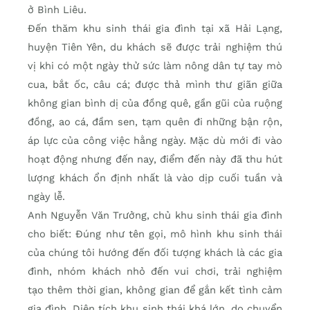
ở Bình Liêu.
Ðến thăm khu sinh thái gia đình tại xã Hải Lạng,
huyện Tiên Yên, du khách sẽ được trải nghiệm thú
vị khi có một ngày thử sức làm nông dân tự tay mò
cua, bắt ốc, câu cá; được thả mình thư giãn giữa
không gian bình dị của đồng quê, gần gũi của ruộng
đồng, ao cá, đầm sen, tạm quên đi những bận rộn,
áp lực của công việc hằng ngày. Mặc dù mới đi vào
hoạt động nhưng đến nay, điểm đến này đã thu hút
lượng khách ổn định nhất là vào dịp cuối tuần và
ngày lễ.
Anh Nguyễn Văn Trưởng, chủ khu sinh thái gia đình
cho biết: Ðúng như tên gọi, mô hình khu sinh thái
của chúng tôi hướng đến đối tượng khách là các gia
đình, nhóm khách nhỏ đến vui chơi, trải nghiệm
tạo thêm thời gian, không gian để gắn kết tình cảm
gia đình. Diện tích khu sinh thái khá lớn, do chuyển