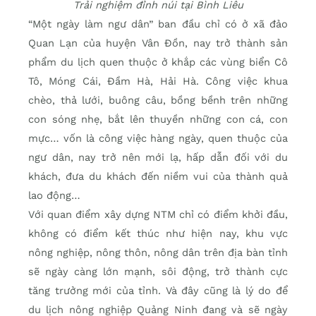
Trải nghiệm đỉnh núi tại Bình Liêu
“Một ngày làm ngư dân” ban đầu chỉ có ở xã đảo
Quan Lạn của huyện Vân Đồn, nay trở thành sản
phẩm du lịch quen thuộc ở khắp các vùng biển Cô
Tô, Móng Cái, Đầm Hà, Hải Hà. Công việc khua
chèo, thả lưới, buông câu, bồng bềnh trên những
con sóng nhẹ, bắt lên thuyền những con cá, con
mực… vốn là công việc hàng ngày, quen thuộc của
ngư dân, nay trở nên mới lạ, hấp dẫn đối với du
khách, đưa du khách đến niềm vui của thành quả
lao động…
Với quan điểm xây dựng NTM chỉ có điểm khởi đầu,
không có điểm kết thúc như hiện nay, khu vực
nông nghiệp, nông thôn, nông dân trên địa bàn tỉnh
sẽ ngày càng lớn mạnh, sôi động, trở thành cực
tăng trưởng mới của tỉnh. Và đây cũng là lý do để
du lịch nông nghiệp Quảng Ninh đang và sẽ ngày