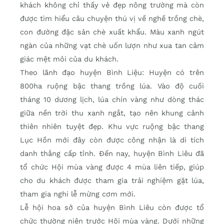
khách không chỉ thấy vẻ đẹp nông trường mà còn
được tìm hiểu câu chuyện thú vị về nghề trồng chè,
con đường đặc sản chè xuất khẩu. Màu xanh ngút
ngàn của những vạt chè uốn lượn như xua tan cảm
giác mệt mỏi của du khách.
Theo lãnh đạo huyện Bình Liệu: Huyện có trên
800ha ruộng bậc thang trồng lúa. Vào độ cuối
tháng 10 dương lịch, lúa chín vàng như dòng thác
giữa nền trời thu xanh ngắt, tạo nên khung cảnh
thiên nhiên tuyệt đẹp. Khu vực ruộng bậc thang
Lục Hồn mới đây còn được công nhận là di tích
danh thắng cấp tỉnh. Đến nay, huyện Bình Liêu đã
tổ chức Hội mùa vàng được 4 mùa liên tiếp, giúp
cho du khách được tham gia trải nghiệm gặt lúa,
tham gia nghi lễ mừng cơm mới.
Lễ hội hoa sở của huyện Bình Liêu còn được tổ
chức thường niên trước Hội mùa vàng. Dưới những