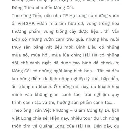
Đông Triều cho đến Móng Cái.
Theo ông Tiến, nếu như TP Hạ Long có những vườn
ổi VietGAP, vườn mía tím hữu cơ, vùng trồng hoa
thương phẩm, vùng trồng cây dược liệu… thì Vân
Đồn có những vườn cam trĩu quả, những khu nuôi
thuỷ sản bằng vật liệu mới; Bình Liêu có những
mùa sở, mùa hồi, mùa lúa chín; Hải Hà có những
đồi chè xanh ngắt đã được tạo hình để check-in;
Móng Cái có những ngôi làng bích hoạ… Tất cả đều
là những điểm du lịch nông nghiệp lý thú, hấp dẫn,
ấn tượng du khách. Ở những nơi này, du khách hoà
mình vào không gian canh tác, trải nghiệm quy
trình canh tác và thụ hưởng sản phẩm canh tác…
Theo ông Trần Việt Phương – Giám Công ty Du lịch
Việt Long chia sẻ: Hiện nay, nhiều tour du lịch nông
thôn tìm về Quảng Long của Hải Hà. Đến đây, du