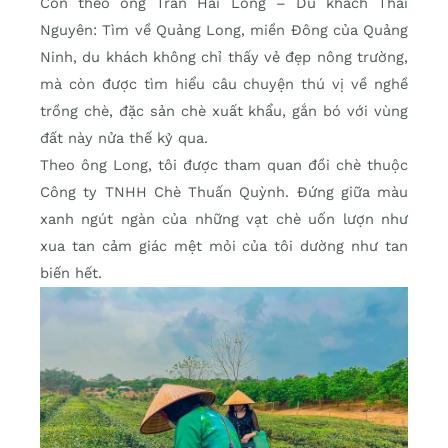
Còn theo ông Trần Hải Long – Du khách Thái
Nguyên: Tìm về Quảng Long, miền Đông của Quảng
Ninh, du khách không chỉ thấy vẻ đẹp nông trường,
mà còn được tìm hiểu câu chuyện thú vị về nghề
trồng chè, đặc sản chè xuất khẩu, gắn bó với vùng
đất này nửa thế kỷ qua.
Theo ông Long, tôi được tham quan đồi chè thuộc
Công ty TNHH Chè Thuấn Quỳnh. Đứng giữa màu
xanh ngút ngàn của những vạt chè uốn lượn như
xua tan cảm giác mệt mỏi của tôi dường như tan
biến hết.