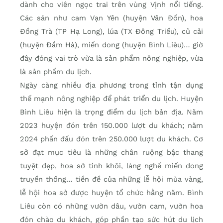
dành cho viên ngọc trai trên vùng Vịnh nổi tiếng.
Các sản như cam Vạn Yên (huyện Vân Đồn), hoa
Đồng Trà (TP Hạ Long), lúa (TX Đông Triều), củ cải
(huyện Đầm Hà), miến dong (huyện Bình Liêu)… giờ
đây đóng vai trò vừa là sản phẩm nông nghiệp, vừa
là sản phẩm du lịch.
Ngày càng nhiều địa phương trong tỉnh tận dụng
thế mạnh nông nghiệp để phát triển du lịch. Huyện
Bình Liêu hiện là trọng điểm du lịch bản địa. Năm
2023 huyện đón trên 150.000 lượt du khách; năm
2024 phấn đấu đón trên 250.000 lượt du khách. Cơ
sở đạt mục tiêu là những chân ruộng bậc thang
tuyệt đẹp, hoa sở tinh khôi, làng nghề miến dong
truyền thống… tiền đề của những lễ hội mùa vàng,
lễ hội hoa sở được huyện tổ chức hằng năm. Bình
Liêu còn có những vườn dâu, vườn cam, vườn hoa
đón chào du khách, góp phần tạo sức hút du lịch