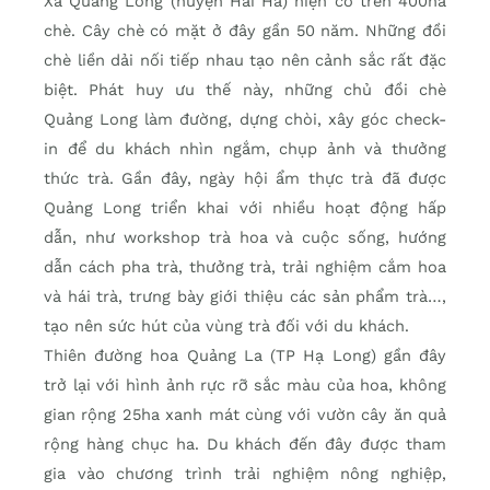
Xã Quảng Long (huyện Hải Hà) hiện có trên 400ha
chè. Cây chè có mặt ở đây gần 50 năm. Những đồi
chè liền dải nối tiếp nhau tạo nên cảnh sắc rất đặc
biệt. Phát huy ưu thế này, những chủ đồi chè
Quảng Long làm đường, dựng chòi, xây góc check-
in để du khách nhìn ngắm, chụp ảnh và thưởng
thức trà. Gần đây, ngày hội ẩm thực trà đã được
Quảng Long triển khai với nhiều hoạt động hấp
dẫn, như workshop trà hoa và cuộc sống, hướng
dẫn cách pha trà, thưởng trà, trải nghiệm cắm hoa
và hái trà, trưng bày giới thiệu các sản phẩm trà…,
tạo nên sức hút của vùng trà đối với du khách.
Thiên đường hoa Quảng La (TP Hạ Long) gần đây
trở lại với hình ảnh rực rỡ sắc màu của hoa, không
gian rộng 25ha xanh mát cùng với vườn cây ăn quả
rộng hàng chục ha. Du khách đến đây được tham
gia vào chương trình trải nghiệm nông nghiệp,