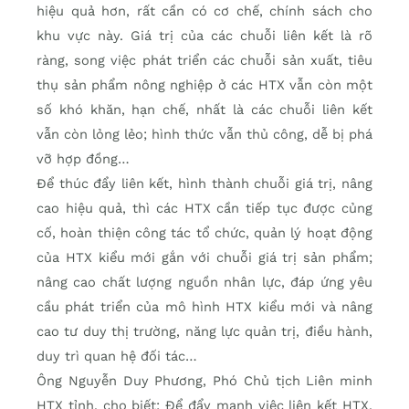
hiệu quả hơn, rất cần có cơ chế, chính sách cho
khu vực này. Giá trị của các chuỗi liên kết là rõ
ràng, song việc phát triển các chuỗi sản xuất, tiêu
thụ sản phẩm nông nghiệp ở các HTX vẫn còn một
số khó khăn, hạn chế, nhất là các chuỗi liên kết
vẫn còn lỏng lẻo; hình thức vẫn thủ công, dễ bị phá
vỡ hợp đồng…
Để thúc đẩy liên kết, hình thành chuỗi giá trị, nâng
cao hiệu quả, thì các HTX cần tiếp tục được củng
cố, hoàn thiện công tác tổ chức, quản lý hoạt động
của HTX kiểu mới gắn với chuỗi giá trị sản phẩm;
nâng cao chất lượng nguồn nhân lực, đáp ứng yêu
cầu phát triển của mô hình HTX kiểu mới và nâng
cao tư duy thị trường, năng lực quản trị, điều hành,
duy trì quan hệ đối tác…
Ông Nguyễn Duy Phương, Phó Chủ tịch Liên minh
HTX tỉnh, cho biết: Để đẩy mạnh việc liên kết HTX,