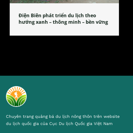
Làng làm bánh tẻ Phú Nhi – nơi lan
tỏa đặc sản xứ Đoài
Chuyên trang quảng bá du lịch nông thôn trên website
du lịch quốc gia của Cục Du lịch Quốc gia Việt Nam