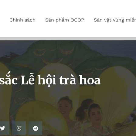
Chính sách
Sản phẩm OCOP
Sản vật vùng miề
ắc Lễ hội trà hoa