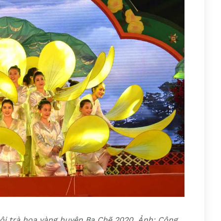
hội trà hoa vàng huyện Ba Chẽ 2020. Ảnh: Công