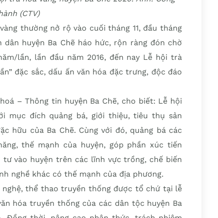
hành (CTV)
 vàng thường nở rộ vào cuối tháng 11, đầu tháng
ân dân huyện Ba Chẽ háo hức, rộn ràng đón chờ
năm/lần, lần đầu năm 2016, đến nay Lễ hội trà
ần” đặc sắc, dấu ấn văn hóa đặc trưng, độc đáo
oá – Thông tin huyện Ba Chẽ, cho biết: Lễ hội
i mục đích quảng bá, giới thiệu, tiêu thụ sản
c hữu của Ba Chẽ. Cùng với đó, quảng bá các
ăng, thế mạnh của huyện, góp phần xúc tiến
tư vào huyện trên các lĩnh vực trồng, chế biến
gành nghề khác có thế mạnh của địa phương.
nghệ, thể thao truyền thống được tổ chứ tại lễ
 văn hóa truyền thống của các dân tộc huyện Ba
. Đồng thời, nâng cao nhận thức, trách nhiệm