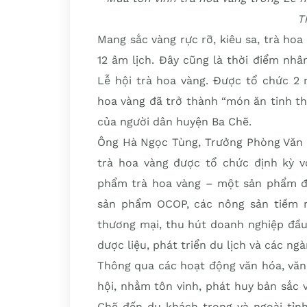
T
Mang sắc vàng rực rỡ, kiêu sa, trà hoa
12 âm lịch. Đây cũng là thời điểm nh
Lễ hội trà hoa vàng. Được tổ chức 2 
hoa vàng đã trở thành “món ăn tinh th
của người dân huyện Ba Chẽ.
Ông Hà Ngọc Tùng, Trưởng Phòng Văn h
trà hoa vàng được tổ chức định kỳ vớ
phẩm trà hoa vàng – một sản phẩm đặ
sản phẩm OCOP, các nông sản tiềm n
thương mại, thu hút doanh nghiệp đầu 
dược liệu, phát triển du lịch và các n
Thông qua các hoạt động văn hóa, văn 
hội, nhằm tôn vinh, phát huy bản sắc
Chẽ đến du khách trong và ngoài tỉnh