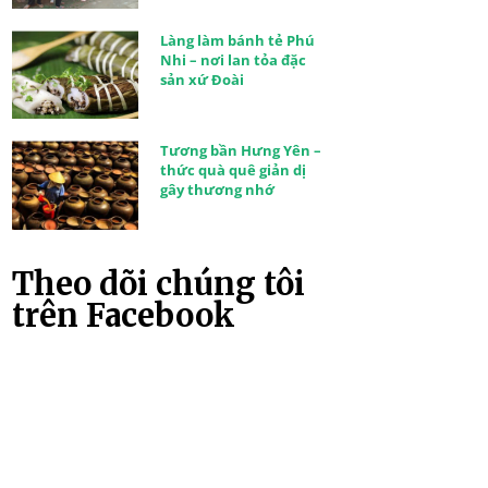
Làng làm bánh tẻ Phú
Nhi – nơi lan tỏa đặc
sản xứ Đoài
Tương bần Hưng Yên –
thức quà quê giản dị
gây thương nhớ
Theo dõi chúng tôi
trên Facebook