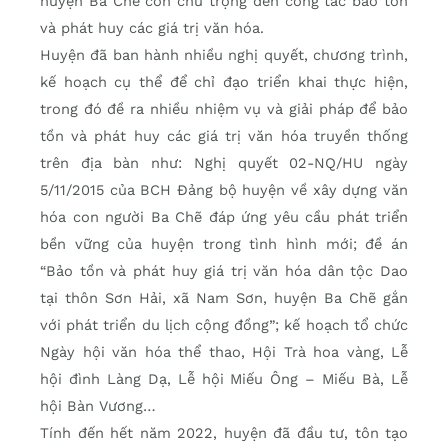
huyện Ba Chẽ còn chú trọng đến công tác bảo tồn
và phát huy các giá trị văn hóa.
Huyện đã ban hành nhiều nghị quyết, chương trình,
kế hoạch cụ thể để chỉ đạo triển khai thực hiện,
trong đó đề ra nhiều nhiệm vụ và giải pháp để bảo
tồn và phát huy các giá trị văn hóa truyền thống
trên địa bàn như: Nghị quyết 02-NQ/HU ngày
5/11/2015 của BCH Đảng bộ huyện về xây dựng văn
hóa con người Ba Chẽ đáp ứng yêu cầu phát triển
bền vững của huyện trong tình hình mới; đề án
“Bảo tồn và phát huy giá trị văn hóa dân tộc Dao
tại thôn Sơn Hải, xã Nam Sơn, huyện Ba Chẽ gắn
với phát triển du lịch cộng đồng”; kế hoạch tổ chức
Ngày hội văn hóa thể thao, Hội Trà hoa vàng, Lễ
hội đình Làng Dạ, Lễ hội Miếu Ông – Miếu Bà, Lễ
hội Bàn Vương…
Tính đến hết năm 2022, huyện đã đầu tư, tôn tạo