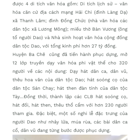
được 4 di tích văn hóa gồm: Di tích lịch sử – văn
hóa căn cứ địa cách mạng Hải Chi (đình Làng Dạ)
xã Thanh Lâm; đình Đồng Chức (nhà văn hóa các
dân tộc xã Lương Mông); miếu thờ Bàn Vương (ông
tổ người Dao) và Nhà sinh hoạt văn hóa cộng đồng
dân tộc Dao, với tổng kinh phí hơn 27 tỷ đồng.
Huyện Ba Chẽ cũng đã tiến hành phục dựng, mở
12 lớp truyền dạy văn hóa phi vật thể cho 320
người về các nội dung: Dạy hát dân ca, dân vũ,
thêu hoa văn của dân tộc Dao; hát soóng cọ của
dân tộc Sán Chay; hát then đàn tính của dân tộc
Tày…Đồng thời, thành lập các CLB hát soóng cọ,
hát đối, hát then, thêu thổ cẩm với hơn 230 người
tham gia. Đặc biệt, một số nghi lễ đặc trưng của
người Dao như nhảy lửa, múa rùa, các bài dân ca
cổ, dân vũ đang từng bước được phục dựng.