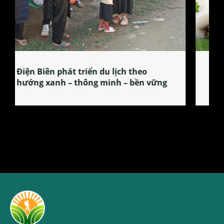
Làng làm bánh tẻ Phú Nhi – nơi lan
tỏa đặc sản xứ Đoài