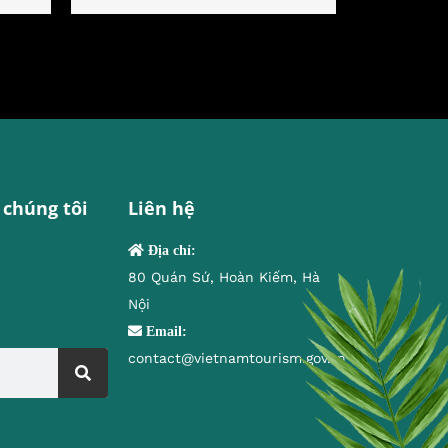
 chúng tôi
Liên hệ
Địa chỉ:
80 Quán Sứ, Hoàn Kiếm, Hà
Nội
Email:
contact@vietnamtourism.gov.vn