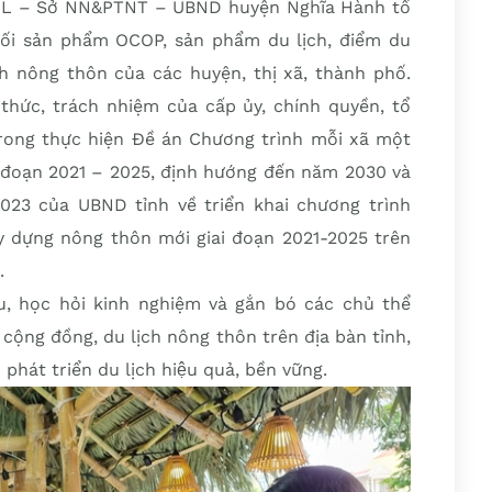
TDL – Sở NN&PTNT – UBND huyện Nghĩa Hành tổ
nối sản phẩm OCOP, sản phẩm du lịch, điểm du
ịch nông thôn của các huyện, thị xã, thành phố.
thức, trách nhiệm của cấp ủy, chính quyền, tổ
trong thực hiện Đề án Chương trình mỗi xã một
 đoạn 2021 – 2025, định hướng đến năm 2030 và
23 của UBND tỉnh về triển khai chương trình
ây dựng nông thôn mới giai đoạn 2021-2025 trên
.
ưu, học hỏi kinh nghiệm và gắn bó các chủ thể
 cộng đồng, du lịch nông thôn trên địa bàn tỉnh,
át triển du lịch hiệu quả, bền vững.