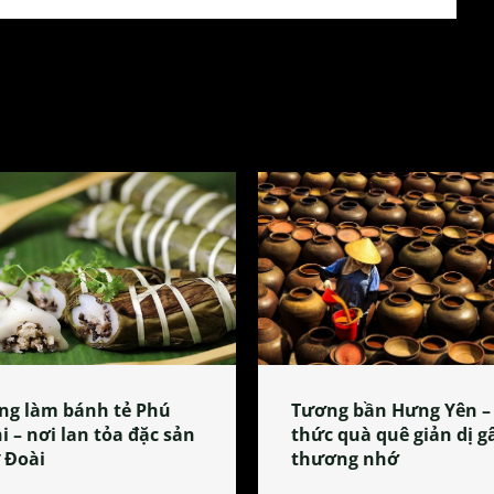
ng làm bánh tẻ Phú
Tương bần Hưng Yên –
i – nơi lan tỏa đặc sản
thức quà quê giản dị g
 Đoài
thương nhớ