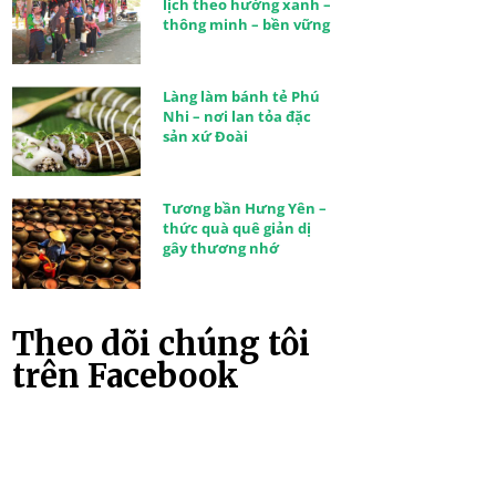
lịch theo hướng xanh –
thông minh – bền vững
Làng làm bánh tẻ Phú
Nhi – nơi lan tỏa đặc
sản xứ Đoài
Tương bần Hưng Yên –
thức quà quê giản dị
gây thương nhớ
Theo dõi chúng tôi
trên Facebook