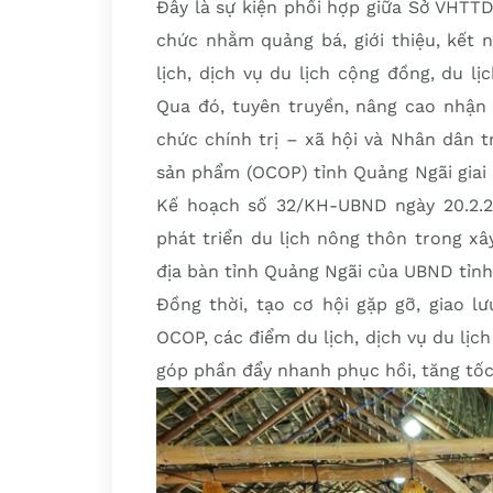
Đây là sự kiện phối hợp giữa Sở VHT
chức nhằm quảng bá, giới thiệu, kết 
lịch, dịch vụ du lịch cộng đồng, du l
Qua đó, tuyên truyền, nâng cao nhận 
chức chính trị – xã hội và Nhân dân 
sản phẩm (OCOP) tỉnh Quảng Ngãi giai
Kế hoạch số 32/KH-UBND ngày 20.2.20
phát triển du lịch nông thôn trong x
địa bàn tỉnh Quảng Ngãi của UBND tỉnh
Đồng thời, tạo cơ hội gặp gỡ, giao l
OCOP, các điểm du lịch, dịch vụ du lịch
góp phần đẩy nhanh phục hồi, tăng tốc ph