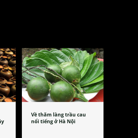
Về thăm làng trầu cau
ây
nổi tiếng ở Hà Nội