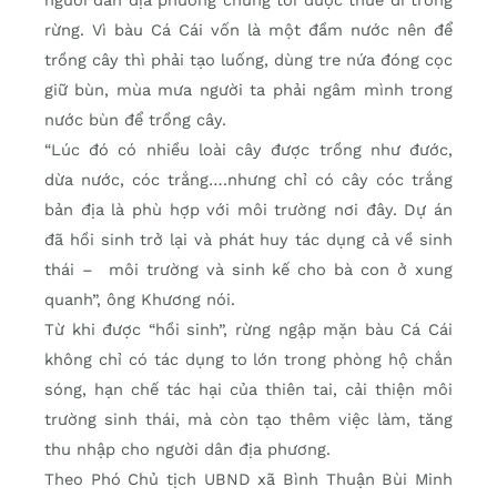
người dân địa phương chúng tôi được thuê đi trồng
rừng. Vì bàu Cá Cái vốn là một đầm nước nên để
trồng cây thì phải tạo luống, dùng tre nứa đóng cọc
giữ bùn, mùa mưa người ta phải ngâm mình trong
nước bùn để trồng cây.
“Lúc đó có nhiều loài cây được trồng như đước,
dừa nước, cóc trắng….nhưng chỉ có cây cóc trắng
bản địa là phù hợp với môi trường nơi đây. Dự án
đã hồi sinh trở lại và phát huy tác dụng cả về sinh
thái – môi trường và sinh kế cho bà con ở xung
quanh”, ông Khương nói.
Từ khi được “hồi sinh”, rừng ngập mặn bàu Cá Cái
không chỉ có tác dụng to lớn trong phòng hộ chắn
sóng, hạn chế tác hại của thiên tai, cải thiện môi
trường sinh thái, mà còn tạo thêm việc làm, tăng
thu nhập cho người dân địa phương.
Theo Phó Chủ tịch UBND xã Bình Thuận Bùi Minh