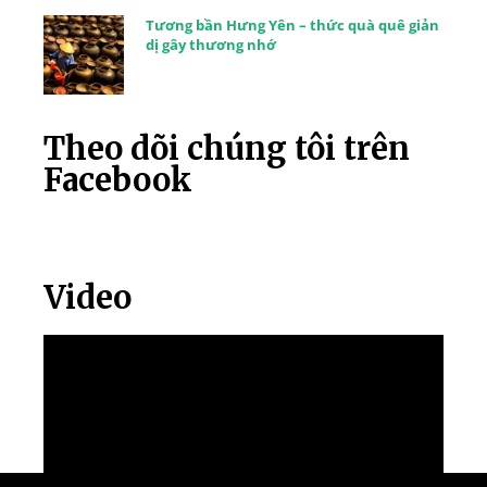
Tương bần Hưng Yên – thức quà quê giản
dị gây thương nhớ
Theo dõi chúng tôi trên
Facebook
Video