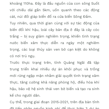
khoảng 110ha. Đây là đầu nguồn của con sông Suốt
với chiều dài gần 5km, uốn quanh theo các động
cát, núi đồi giáp biển đổ ra cửa biển Sông Đầm.
Tuy nhiên, qua thời gian cùng với sự tác động của
biến đổi khí hậu, loài cây bản địa ở đây là cây cóc
trắng – bị suy giảm nghiêm trọng, khiến tình trạng
nước biển xâm thực diễn ra ngày một nghiêm
trọng, các loại thủy sản ven bờ cạn kiệt do không
có nơi trú ngụ.
Trước thực trạng trên, tỉnh Quảng Ngãi đã tập
trung triển khai nhiều dự án khôi phục và trồng
mới rừng ngập mặn nhằm giải quyết tình trạng xâm
thực, tăng cường khả năng phòng hộ, điều hòa khí
hậu, bảo vệ hệ sinh thái ven bờ biển và tạo ra sinh
kế cho người dân.
Cụ thể, trong giai đoạn 2015-2021, trên địa bàn tỉnh
đã tiếp nhận nguồn kinh phí để thực hiện 3 dự án