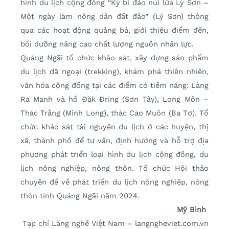
hình du lịch cộng đồng “Kỳ bí đảo núi lửa Lý Sơn –
Một ngày làm nông dân đất đảo” (Lý Sơn) thông
qua các hoạt động quảng bá, giới thiệu điểm đến,
bồi dưỡng nâng cao chất lượng nguồn nhân lực.
Quảng Ngãi tổ chức khảo sát, xây dựng sản phẩm
du lịch dã ngoại (trekking), khám phá thiên nhiên,
văn hóa cộng đồng tại các điểm có tiềm năng: Làng
Ra Manh và hồ Đăk Đring (Sơn Tây), Long Môn –
Thác Trắng (Minh Long), thác Cao Muôn (Ba Tơ). Tổ
chức khảo sát tài nguyên du lịch ở các huyện, thị
xã, thành phố để tư vấn, định hướng và hỗ trợ địa
phương phát triển loại hình du lịch cộng đồng, du
lịch nông nghiệp, nông thôn. Tổ chức Hội thảo
chuyên đề về phát triển du lịch nông nghiệp, nông
thôn tỉnh Quảng Ngãi năm 2024.
Mỹ Bình
Tạp chí Làng nghề Việt Nam – langngheviet.com.vn