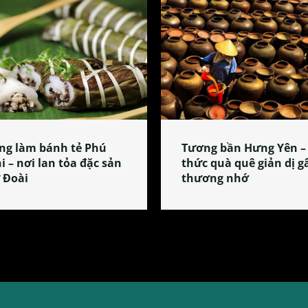
ng làm bánh tẻ Phú
Tương bần Hưng Yên –
i – nơi lan tỏa đặc sản
thức quà quê giản dị g
 Đoài
thương nhớ