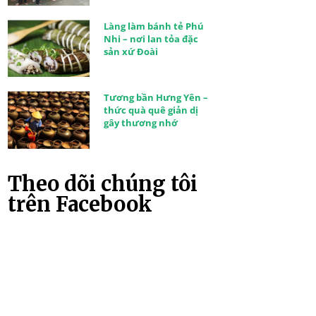
Làng làm bánh tẻ Phú
Nhi – nơi lan tỏa đặc
sản xứ Đoài
Tương bần Hưng Yên –
thức quà quê giản dị
gây thương nhớ
Theo dõi chúng tôi
trên Facebook