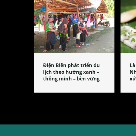
Điện Biên phát triển du
Là
lịch theo hướng xanh –
Nh
thông minh – bền vững
xứ