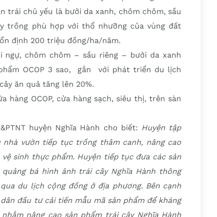
n trái chủ yếu là bưởi da xanh, chôm chôm, sầu
cây trồng phù hợp với thổ nhưỡng của vùng đất
 ổn định 200 triệu đồng/ha/năm.
ối ngự, chôm chôm – sầu riêng – bưởi da xanh
phẩm OCOP 3 sao, gắn với phát triển du lịch
 cây ăn quả tăng lên 20%.
a hàng OCOP, cửa hàng sạch, siêu thị, trên sàn
&PTNT huyện Nghĩa Hành cho biết:
H
uyện
tập
 nhà vườn tiếp tục trồng thâm canh, nâng cao
vệ sinh thực phẩm. Huyện tiếp tục đưa các sản
 quảng bá hình ảnh trái cây Nghĩa Hành thông
qua du lịch cộng đồng ở địa phương. Bên cạnh
 dân đầu tư cải tiến mẫu mã sản phẩm để kháng
 nhằm nâng cao sản phẩm trái cây Nghĩa Hành