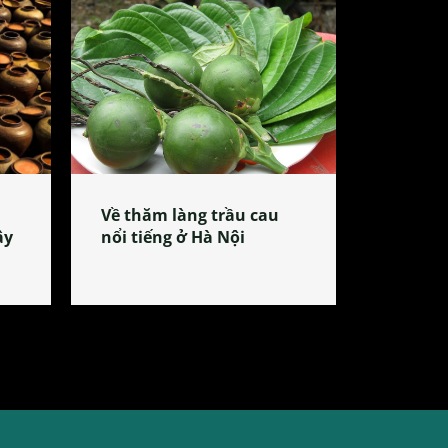
Về thăm làng trầu cau
ây
nổi tiếng ở Hà Nội