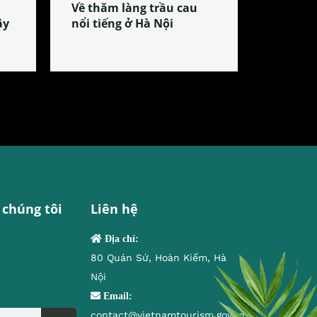
Về thăm làng trầu cau
ây
nổi tiếng ở Hà Nội
 chúng tôi
Liên hệ
Địa chỉ:
80 Quán Sứ, Hoàn Kiếm, Hà
Nội
Email:
contact@vietnamtourism.gov.vn