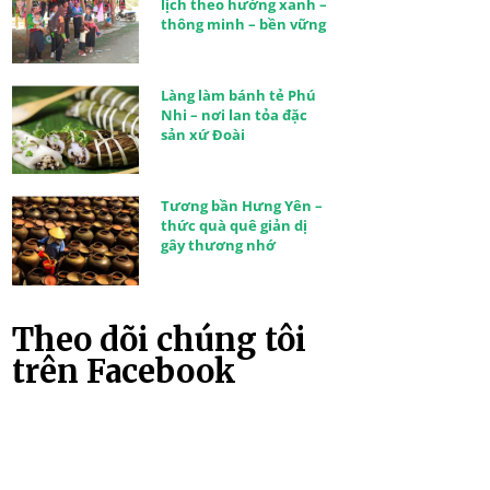
lịch theo hướng xanh –
thông minh – bền vững
Làng làm bánh tẻ Phú
Nhi – nơi lan tỏa đặc
sản xứ Đoài
Tương bần Hưng Yên –
thức quà quê giản dị
gây thương nhớ
Theo dõi chúng tôi
trên Facebook