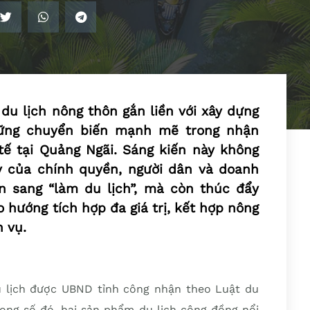
 du lịch nông thôn gắn liền với xây dựng
hững chuyển biến mạnh mẽ trong nhận
tế tại Quảng Ngãi. Sáng kiến này không
y của chính quyền, người dân và doanh
n sang “làm du lịch”, mà còn thúc đẩy
o hướng tích hợp đa giá trị, kết hợp nông
h vụ.
u lịch được UBND tỉnh công nhận theo Luật du
rong số đó, hai sản phẩm du lịch cộng đồng nổi