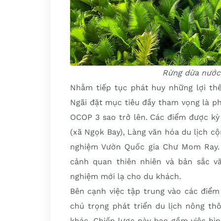
Rừng dừa nước 
Nhằm tiếp tục phát huy những lợi thế
Ngãi đặt mục tiêu đầy tham vọng là p
OCOP 3 sao trở lên. Các điểm được kỳ
(xã Ngọk Bay), Làng văn hóa du lịch cộ
nghiệm Vườn Quốc gia Chư Mom Ray. 
cảnh quan thiên nhiên và bản sắc v
nghiệm mới lạ cho du khách.
Bên cạnh việc tập trung vào các điểm
chú trọng phát triển du lịch nông th
khác. Chiến lược này bao gồm việc hìn