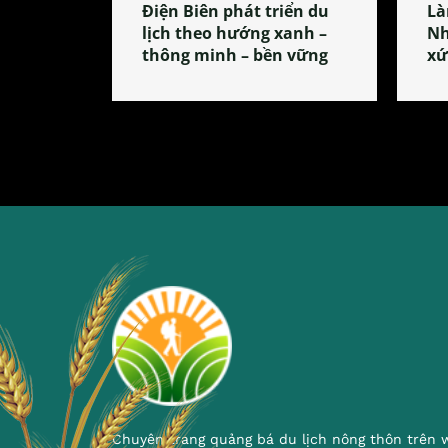
Điện Biên phát triển du
Là
lịch theo hướng xanh –
Nh
thông minh – bền vững
xứ
Chuyên trang quảng bá du lịch nông thôn trên 