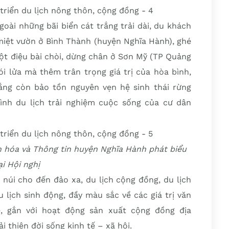
oài những bãi biển cát trắng trải dài, du khách
miệt vườn ở Bình Thành (huyện Nghĩa Hành), ghé
ột điệu bài chòi, dừng chân ở Sơn Mỹ (TP Quảng
i lửa mà thêm trân trọng giá trị của hòa bình,
ắng còn bảo tồn nguyên vẹn hệ sinh thái rừng
hình du lịch trải nghiệm cuộc sống của cư dân
n hóa và Thông tin huyện Nghĩa Hành phát biểu
ại Hội nghị
núi cho đến đảo xa, du lịch cộng đồng, du lịch
lịch sinh động, đầy màu sắc về các giá trị văn
ê, gắn với hoạt động sản xuất cộng đồng địa
i thiện đời sống kinh tế – xã hội.