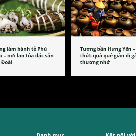
ng làm bánh tẻ Phú
Tương bần Hưng Yên –
i – nơi lan tỏa đặc sản
thức quà quê giản dị g
 Đoài
thương nhớ
Danh mục
Kết nối với