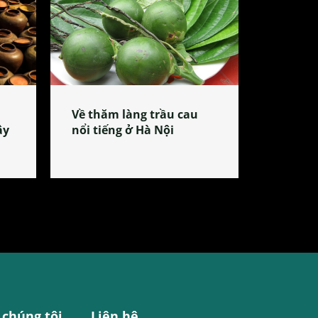
Về thăm làng trầu cau
ây
nổi tiếng ở Hà Nội
 chúng tôi
Liên hệ