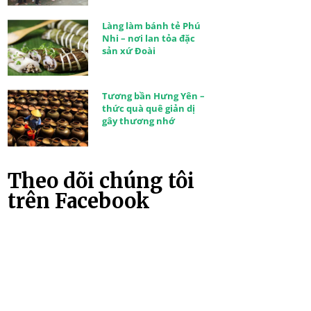
Làng làm bánh tẻ Phú
Nhi – nơi lan tỏa đặc
sản xứ Đoài
Tương bần Hưng Yên –
thức quà quê giản dị
gây thương nhớ
Theo dõi chúng tôi
trên Facebook