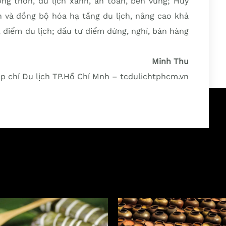
ông thôn, du lịch xanh, an toàn, bền vững; Huy
n và đồng bộ hóa hạ tầng du lịch, nâng cao khả
, điểm du lịch; đầu tư điểm dừng, nghỉ, bán hàng
Minh Thu
p chí Du lịch TP.Hồ Chí Mnh – tcdulichtphcm.vn