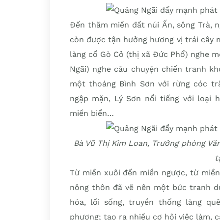
Đến thăm miền đất núi Ấn, sông Trà, ng
còn được tận hưởng hương vị trái cây 
làng cổ Gò Cỏ (thị xã Đức Phổ) nghe m
Ngãi) nghe câu chuyện chiến tranh khó
một thoáng Bình Sơn với rừng cóc tr
ngập mặn, Lý Sơn nổi tiếng với loại 
miền biển…
Bà Vũ Thị Kim Loan, Trưởng phòng Vă
t
Từ miền xuôi đến miền ngược, từ miền 
nông thôn đã vẽ nên một bức tranh du 
hóa, lối sống, truyền thống làng qu
phương; tạo ra nhiều cơ hội việc làm, cả