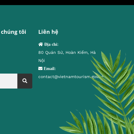
 chúng tôi
Liên hệ
Địa chỉ:
80 Quán Sứ, Hoàn Kiếm, Hà
Nội
Email:
contact@vietnamtourism.gov.vn