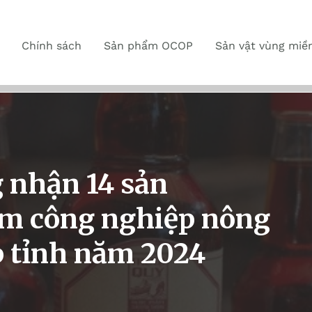
Chính sách
Sản phẩm OCOP
Sản vật vùng miề
 nhận 14 sản
m công nghiệp nông
p tỉnh năm 2024