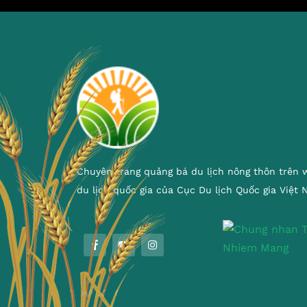
Chuyên trang quảng bá du lịch nông thôn trên 
du lịch quốc gia của Cục Du lịch Quốc gia Việt