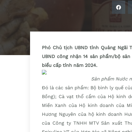
Phó Chủ tịch UBND tỉnh Quảng Ngãi T
UBND công nhận 14 sản phẩm/bộ sản 
biểu cấp tỉnh năm 2024.
Sản phẩm Nước mắ
Đó là các sản phẩm: Bộ bình ly quế c
Bồng); Cà vạt thổ cẩm của Hộ kinh 
Miền Xanh của Hộ kinh doanh của Mi
Hương Nguyên của hộ kinh doanh Hươ
của Công ty TNHH MTV Sản xuất Thươ
Spirulina VT của Hợp tác xã Nông ngh