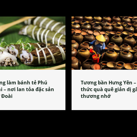
ng làm bánh tẻ Phú
Tương bần Hưng Yên –
i – nơi lan tỏa đặc sản
thức quà quê giản dị g
 Đoài
thương nhớ