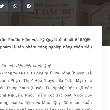
rần Phước Hiền vừa ký Quyết định số 649/QĐ-
phẩm là sản phẩm công nghiệp nông thôn tiêu
m cốt đặc biệt Mười Quý
ủa Công ty TNHH Hương quế Trà Bồng (huyện Trà
doanh Phạm Thị Y Hòa (huyện Ba Tơ); Mật mía
ền Trung Xanh (huyện Tư Nghĩa); Bột ngũ cốc
ng Nguyên, Nước mắm cốt đặc biệt Mười Quý
ng mại và Dịch vụ Mười Quý, Cốm tảo xoắn
iệp Công nghệ cao Vạn Tường (huyện Bình Sơn);