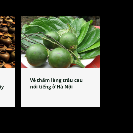
Về thăm làng trầu cau
ây
nổi tiếng ở Hà Nội