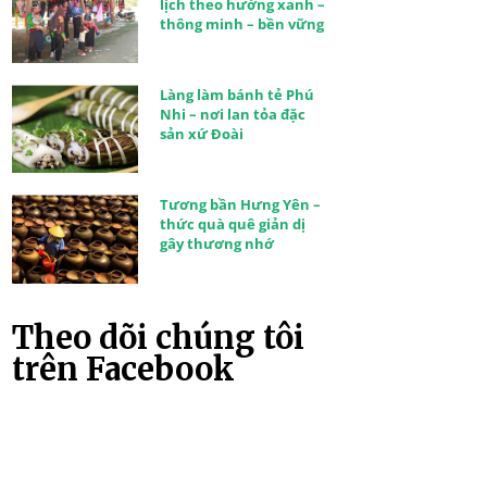
lịch theo hướng xanh –
thông minh – bền vững
Làng làm bánh tẻ Phú
Nhi – nơi lan tỏa đặc
sản xứ Đoài
Tương bần Hưng Yên –
thức quà quê giản dị
gây thương nhớ
Theo dõi chúng tôi
trên Facebook