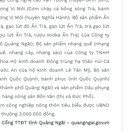
ơng Vị Mới (Cơm cháy cá bống sông Trà, bánh
ng Vị Mới (huyện Nghĩa Hành); Bộ sản phẩm Ấn
à, gạo lứt đỏ Ấn Trà, gạo lứt Ấn Trà, trà gạo lứt
ợu lứt Ấn Trà, rượu Vodka Ấn Trà) của Công ty
ố Quảng Ngãi); Bộ sản phẩm nhang quế (nhang
quế, nhang cây, nhang sào) của Công ty TNHH
 hoa Hộ kinh doanh Đông trùng hạ thảo núi Cà
ước An của hộ kinh doanh Lê Tấn Mỹ, Bộ sản
nh Quốc Quỳnh, bánh phục linh Quốc Quỳnh)
(thành phố Quảng Ngãi) và sản phẩm Dầu phụng
 hàng nông sản Bốn Vân (thị xã Đức Phổ).
m công nghiệp nông thôn tiêu biểu được UBND
 thưởng 3.000.000 đồng.
Cổng TTĐT tỉnh Quảng Ngãi – quangngai.gov.vn