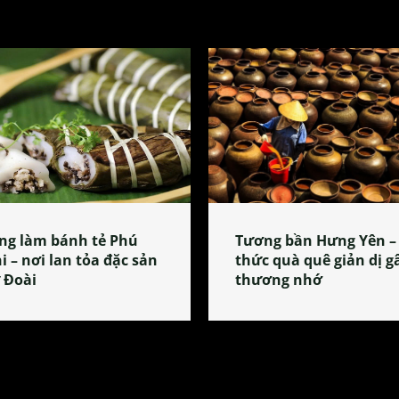
ng làm bánh tẻ Phú
Tương bần Hưng Yên –
i – nơi lan tỏa đặc sản
thức quà quê giản dị g
 Đoài
thương nhớ