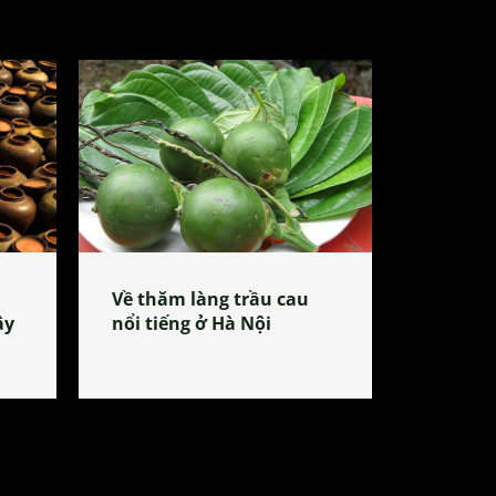
Về thăm làng trầu cau
ây
nổi tiếng ở Hà Nội