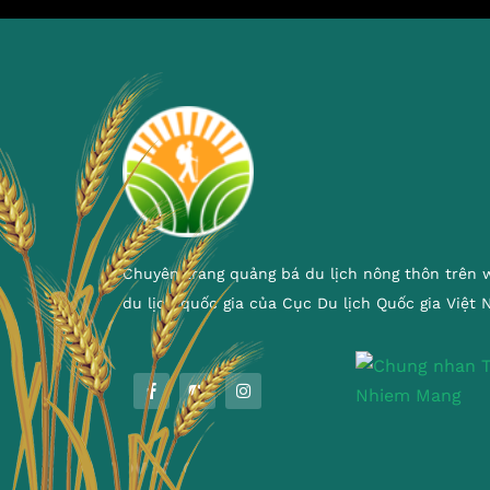
Chuyên trang quảng bá du lịch nông thôn trên 
du lịch quốc gia của Cục Du lịch Quốc gia Việt