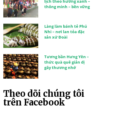
lịch theo hướng xanh –
thông minh – bền vững
Làng làm bánh tẻ Phú
Nhi – nơi lan tỏa đặc
sản xứ Đoài
Tương bần Hưng Yên –
thức quà quê giản dị
gây thương nhớ
Theo dõi chúng tôi
trên Facebook