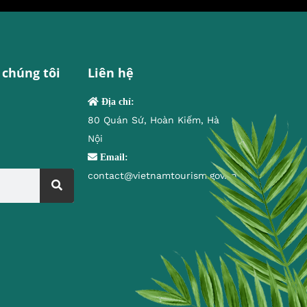
 chúng tôi
Liên hệ
Địa chỉ:
80 Quán Sứ, Hoàn Kiếm, Hà
Nội
Email:
contact@vietnamtourism.gov.vn