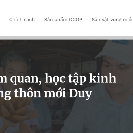
Chính sách
Sản phẩm OCOP
Sản vật vùng miề
 quan, học tập kinh
ng thôn mới Duy