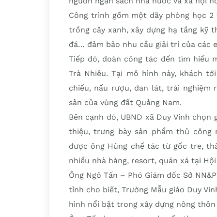
nguồn ngân sách nhà nước và xã hội h
Công trình gồm một dãy phòng học 2 t
trồng cây xanh, xây dựng hạ tầng kỹ t
đá… đảm bảo nhu cầu giải trí của các 
Tiếp đó, đoàn công tác đến tìm hiểu 
Trà Nhiêu. Tại mô hình này, khách tớ
chiếu, nấu rượu, đan lát, trải nghiệ
sản của vùng đất Quảng Nam.
Bên cạnh đó, UBND xã Duy Vinh chọn g
thiệu, trưng bày sản phẩm thủ công 
được ông Hùng chế tác từ gốc tre, t
nhiều nhà hàng, resort, quán xá tại Hộ
Ông Ngô Tấn – Phó Giám đốc Sở NN&PT
tỉnh cho biết, Trường Mẫu giáo Duy Vin
hình nổi bật trong xây dựng nông thôn 