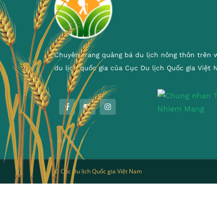
Chuyên trang quảng bá du lịch nông thôn trên 
du lịch quốc gia của Cục Du lịch Quốc gia Việt
© Cục Du lịch Quốc gia Việt Nam