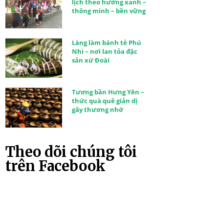
lịch theo hướng xanh –
thông minh – bền vững
Làng làm bánh tẻ Phú
Nhi – nơi lan tỏa đặc
sản xứ Đoài
Tương bần Hưng Yên –
thức quà quê giản dị
gây thương nhớ
Theo dõi chúng tôi
trên Facebook