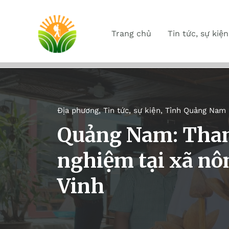
Trang chủ
Tin tức, sự kiện
Địa phương
,
Tin tức, sự kiện
,
Tỉnh Quảng Nam
Quảng Nam: Tham
nghiệm tại xã nô
Vinh