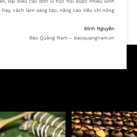
, đại biểu các đơn vị học hỏi được nhiều kinh
hay, cách làm sáng tạo, nâng cao tiêu chí nông
Đình Nguyên
Báo Quảng Nam – baoquangnam.vn