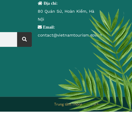
Địa chỉ:
80 Quán Sứ, Hoàn Kiếm, Hà
Nội
Email:
contact@vietnamtourism.gov.vn
Trung tâm Thông tin du lịch