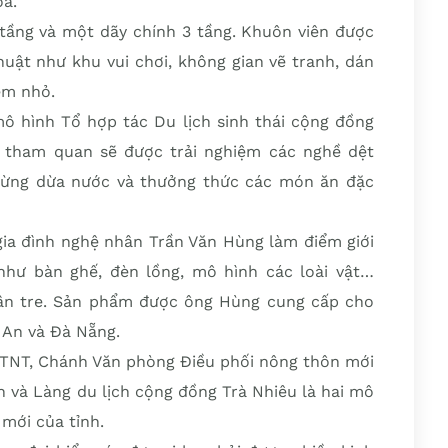
óa.
ầng và một dãy chính 3 tầng. Khuôn viên được
huật như khu vui chơi, không gian vẽ tranh, dán
em nhỏ.
mô hình Tổ hợp tác Du lịch sinh thái cộng đồng
i tham quan sẽ được trải nghiệm các nghề dệt
m rừng dừa nước và thưởng thức các món ăn đặc
ia đình nghệ nhân Trần Văn Hùng làm điểm giới
như bàn ghế, đèn lồng, mô hình các loài vật…
hân tre. Sản phẩm được ông Hùng cung cấp cho
i An và Đà Nẵng.
NT, Chánh Văn phòng Điều phối nông thôn mới
h và Làng du lịch cộng đồng Trà Nhiêu là hai mô
mới của tỉnh.