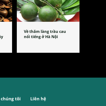
Về thăm làng trầu cau
ây
nổi tiếng ở Hà Nội
 chúng tôi
Liên hệ