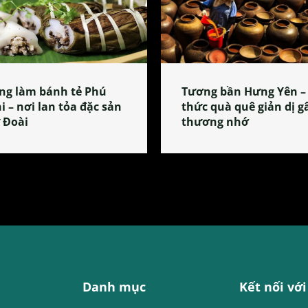
ng làm bánh tẻ Phú
Tương bần Hưng Yên –
i – nơi lan tỏa đặc sản
thức quà quê giản dị g
 Đoài
thương nhớ
Danh mục
Kết nối với