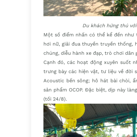
Du khách hứng thú với 
Một số điểm nhấn có thể kể đến như t
hơi nữ, giải đua thuyền truyền thống, 
chúng, diễu hành xe đạp, trò chơi dân
Cạnh đó, các hoạt động xuyên suốt nh
trưng bày các hiện vật, tư liệu về đời
Acoustic bến sông; hô hát bài chòi, ẩ
sản phẩm OCOP. Đặc biệt, dịp này làn
(tối 24/8).