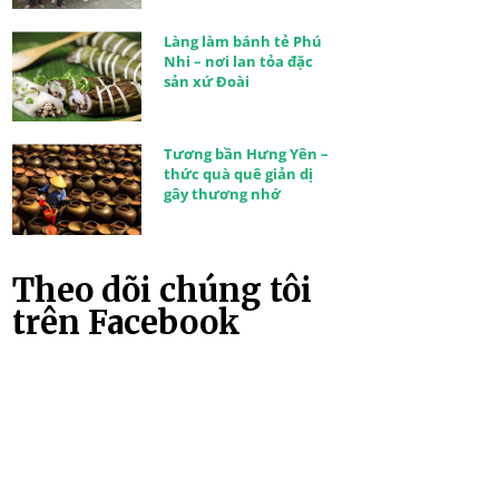
Làng làm bánh tẻ Phú
Nhi – nơi lan tỏa đặc
sản xứ Đoài
Tương bần Hưng Yên –
thức quà quê giản dị
gây thương nhớ
Theo dõi chúng tôi
trên Facebook