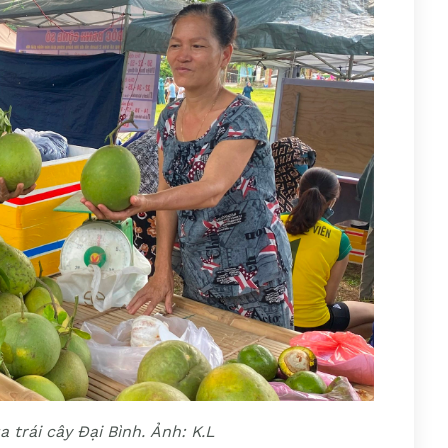
trái cây Đại Bình. Ảnh: K.L