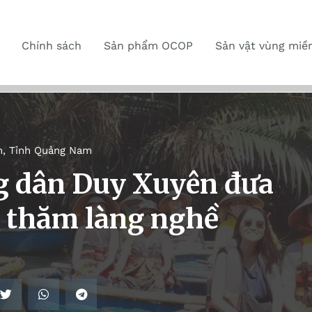
Chính sách
Sản phẩm OCOP
Sản vật vùng miề
n
,
Tỉnh Quảng Nam
 dân Duy Xuyên đưa
, thăm làng nghề