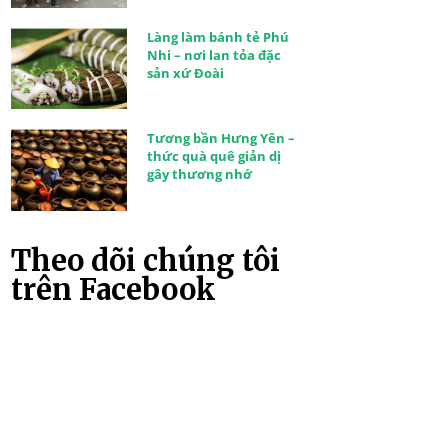
Làng làm bánh tẻ Phú
Nhi – nơi lan tỏa đặc
sản xứ Đoài
Tương bần Hưng Yên –
thức quà quê giản dị
gây thương nhớ
Theo dõi chúng tôi
trên Facebook