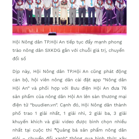
Hội Nông dân TP.Hội An tiếp tục đẩy mạnh phong
trào nông dân SXKDG gắn với chuỗi giá trị, chuyển
đổi số
Dịp này, Hội Nông dân TP.Hội An cũng phát động
cán bộ, hội viên nông dân cài đặt app “Nông dân
Hội An” và phối hợp với Bưu điện Hội An đưa 76
sản phẩm của nông dân Hội An lên sàn thương mại
điện tử “buudien.vn”. Cạnh đó, Hội Nông dân thành
phố trao 1 giải nhất, 1 giải nhì, 2 giải ba, 3 giải
khuyến khích và giải video được bình chọn nhiều
nhất tại cuộc thi
“
Quảng bá sản phẩm nông dân
giỏi – chuyển đổi xanh” thông qua hình thức xây