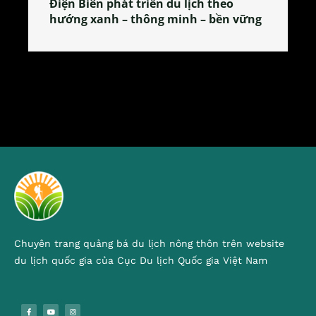
iện Biên phát triển du lịch theo
Làng làm 
ướng xanh – thông minh – bền vững
tỏa đặc s
Chuyên trang quảng bá du lịch nông thôn trên website
du lịch quốc gia của Cục Du lịch Quốc gia Việt Nam