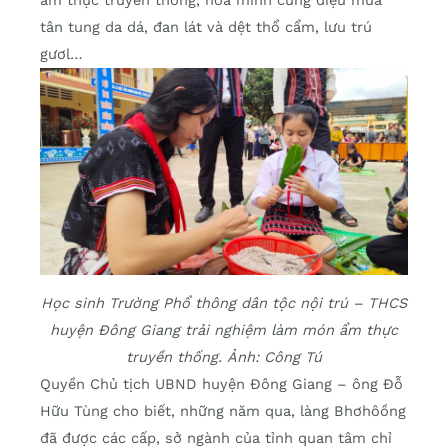
ẩm thực truyền thống, hòa mình cùng điệu múa
tân tung da dá, đan lát và dệt thổ cẩm, lưu trú
gươl…
Học sinh Trường Phổ thông dân tộc nội trú – THCS
huyện Đông Giang trải nghiệm làm món ẩm thực
truyền thống. Ảnh: Công Tú
Quyền Chủ tịch UBND huyện Đông Giang – ông Đỗ
Hữu Tùng cho biết, những năm qua, làng Bhơhôồng
đã được các cấp, sở ngành của tỉnh quan tâm chỉ