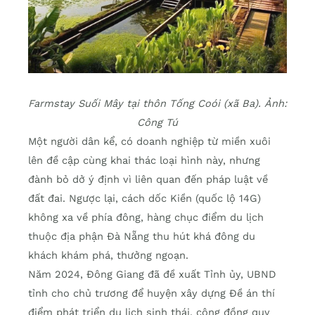
Farmstay Suối Mây tại thôn Tống Coói (xã Ba). Ảnh:
Công Tú
Một người dân kể, có doanh nghiệp từ miền xuôi
lên đề cập cùng khai thác loại hình này, nhưng
đành bỏ dở ý định vì liên quan đến pháp luật về
đất đai. Ngược lại, cách dốc Kiền (quốc lộ 14G)
không xa về phía đông, hàng chục điểm du lịch
thuộc địa phận Đà Nẵng thu hút khá đông du
khách khám phá, thưởng ngoạn.
Năm 2024, Đông Giang đã đề xuất Tỉnh ủy, UBND
tỉnh cho chủ trương để huyện xây dựng Đề án thí
điểm phát triển du lịch sinh thái, cộng đồng quy