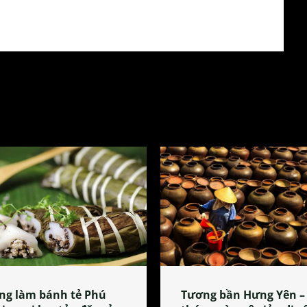
ng làm bánh tẻ Phú
Tương bần Hưng Yên –