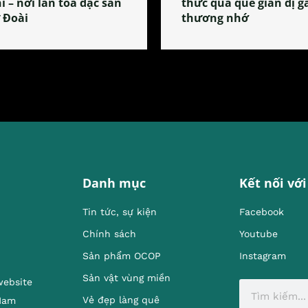
i – nơi lan tỏa đặc sản
thức quà quê giản dị g
 Đoài
thương nhớ
Danh mục
Kết nối với
Tin tức, sự kiện
Facebook
Chính sách
Youtube
Sản phẩm OCOP
Instagram
Sản vật vùng miền
website
Vẻ đẹp làng quê
 Nam