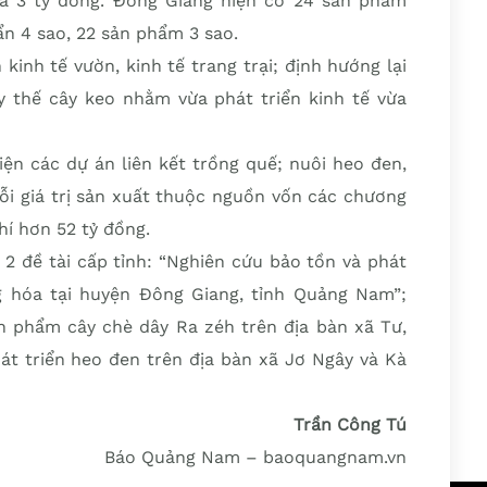
là 3 tỷ đồng. Đông Giang hiện có 24 sản phẩm
n 4 sao, 22 sản phẩm 3 sao.
kinh tế vườn, kinh tế trang trại; định hướng lại
ay thế cây keo nhằm vừa phát triển kinh tế vừa
ện các dự án liên kết trồng quế; nuôi heo đen,
ỗi giá trị sản xuất thuộc nguồn vốn các chương
hí hơn 52 tỷ đồng.
 đề tài cấp tỉnh: “Nghiên cứu bảo tồn và phát
g hóa tại huyện Đông Giang, tỉnh Quảng Nam”;
ản phẩm cây chè dây Ra zéh trên địa bàn xã Tư,
át triển heo đen trên địa bàn xã Jơ Ngây và Kà
Trần Công Tú
Báo Quảng Nam – baoquangnam.vn