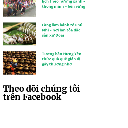
lịch theo hướng xanh –
thông minh – bền vững
Làng làm bánh tẻ Phú
Nhi – nơi lan tỏa đặc
sản xứ Đoài
Tương bần Hưng Yên –
thức quà quê giản dị
gây thương nhớ
Theo dõi chúng tôi
trên Facebook