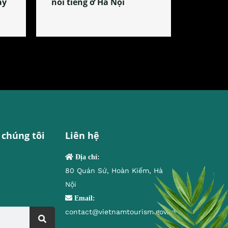
ây
nổi tiếng ở Hà Nội
 chúng tôi
Liên hệ
Địa chỉ:
80 Quán Sứ, Hoàn Kiếm, Hà
Nội
Email:
contact@vietnamtourism.gov.vn