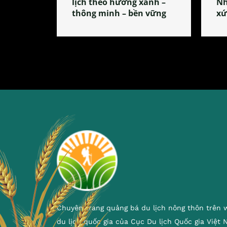
lịch theo hướng xanh –
Nh
thông minh – bền vững
xứ
Chuyên trang quảng bá du lịch nông thôn trên 
du lịch quốc gia của Cục Du lịch Quốc gia Việt