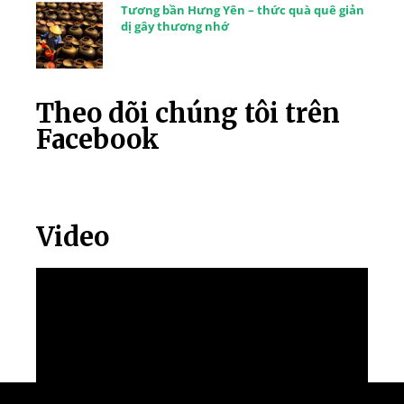
Tương bần Hưng Yên – thức quà quê giản
dị gây thương nhớ
Theo dõi chúng tôi trên
Facebook
Video