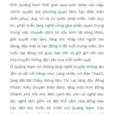
tỉnh Quảng Nam thời gian qua luôn được các cấp,
chính quyền địa phương quan tâm, tạo điều kiện
khôi phục, duy trì và có bước phát triển. Việc duy
trì, phát triển làng nghề cũng góp phần quan trọng
trong việc chuyển dịch cơ cấu kinh tế nông thôn,
giải quyết việc làm, tăng thu nhập cho người lao
động, đặc biệt là lao động ở độ tuổi trung niên, lớn
tuổi, lao động nữ; giúp bảo tồn và giữ gìn nét văn
hóa truyền thống đặc sắc của mỗi miền quê.
Ở Quảng Nam có những làng nghề truyền thống lâu
đời và rất nổi tiếng như: Làng chiếu cói Bàn Thạch;
làng dệt Mã Châu, Đông Yên, Thi Lai; làng đúc đồng
Phước Kiều (huyện Điện Bàn); làng mộc Kim Bồng
(thành phố Hội An). Bên cạnh đó, còn có nghề đan
lát, nghề làm gốm và dệt thổ cẩm của đồng bào
các dân tộc thiểu số miền núi Quảng Nam. Các