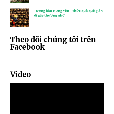
Tương bần Hưng Yên – thức quà quê giản
dị gây thương nhớ
Theo dõi chúng tôi trên
Facebook
Video