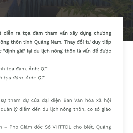
m) diễn ra tọa đàm tham vấn xây dựng chương
 nông thôn tỉnh Quảng Nam. Thay đổi tư duy tiếp
 “định giá” lại du lịch nông thôn là vấn đề được
 tọa đàm. Ảnh: Q.T
sự tham dự của đại diện Ban Văn hóa xã hội
 quản lý điểm đến du lịch nông thôn, cơ sở giáo
ơn – Phó Giám đốc Sở VHTTDL cho biết, Quảng