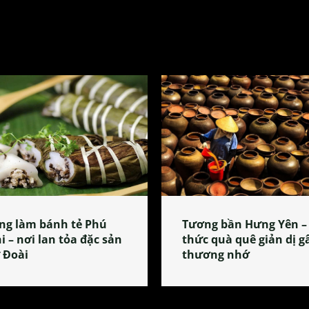
ng làm bánh tẻ Phú
Tương bần Hưng Yên –
i – nơi lan tỏa đặc sản
thức quà quê giản dị g
 Đoài
thương nhớ