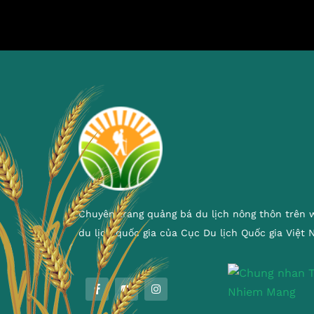
Chuyên trang quảng bá du lịch nông thôn trên 
du lịch quốc gia của Cục Du lịch Quốc gia Việt