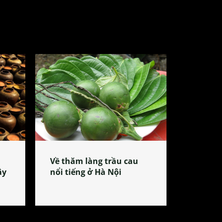
Về thăm làng trầu cau
ây
nổi tiếng ở Hà Nội