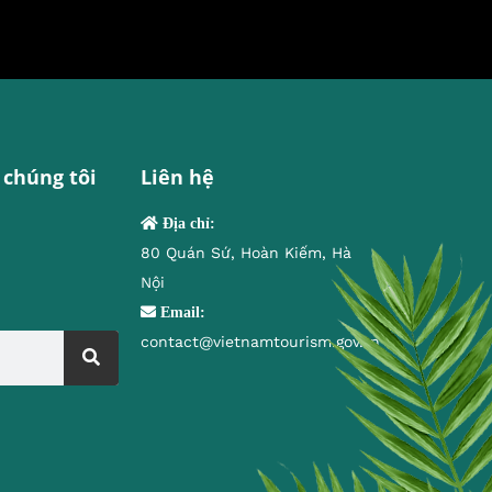
 chúng tôi
Liên hệ
Địa chỉ:
80 Quán Sứ, Hoàn Kiếm, Hà
Nội
Email:
contact@vietnamtourism.gov.vn