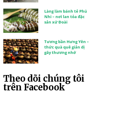
Làng làm bánh tẻ Phú
Nhi – nơi lan tỏa đặc
sản xứ Đoài
Tương bần Hưng Yên –
thức quà quê giản dị
gây thương nhớ
Theo dõi chúng tôi
trên Facebook