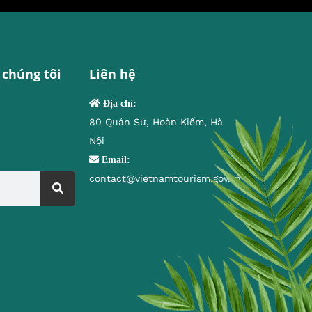
 chúng tôi
Liên hệ
Địa chỉ:
80 Quán Sứ, Hoàn Kiếm, Hà
Nội
Email:
contact@vietnamtourism.gov.vn