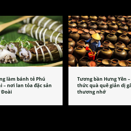
ng làm bánh tẻ Phú
Tương bần Hưng Yên –
i – nơi lan tỏa đặc sản
thức quà quê giản dị g
 Đoài
thương nhớ