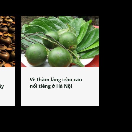
Về thăm làng trầu cau
ây
nổi tiếng ở Hà Nội