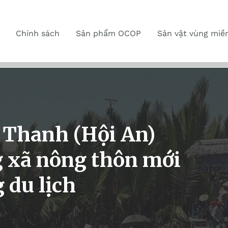
Chính sách
Sản phẩm OCOP
Sản vật vùng miề
Thanh (Hội An)
 xã nông thôn mới
 du lịch