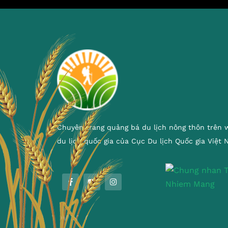
Chuyên trang quảng bá du lịch nông thôn trên 
du lịch quốc gia của Cục Du lịch Quốc gia Việt