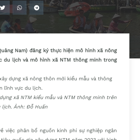
Quảng Nam) đăng ký thực hiện mô hình xã nông
c du lịch và mô hình xã NTM thông minh trong
y dựng xã NTM kiểu mẫu và NTM thông minh trên
u lịch. Ảnh: Đỗ Huấn
ề việc phân bổ nguồn kinh phí sự nghiệp ngân
 tiêu quốc gia xây dựng NTM năm 2023 với kinh