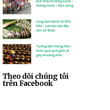
lịch theo hướng xanh –
thông minh – bền vững
Làng làm bánh tẻ Phú
Nhi – nơi lan tỏa đặc
sản xứ Đoài
Tương bần Hưng Yên –
thức quà quê giản dị
gây thương nhớ
Theo dõi chúng tôi
trên Facebook