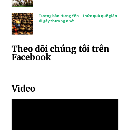
Tương bần Hưng Yên – thức quà quê giản
dị gây thương nhớ
Theo dõi chúng tôi trên
Facebook
Video