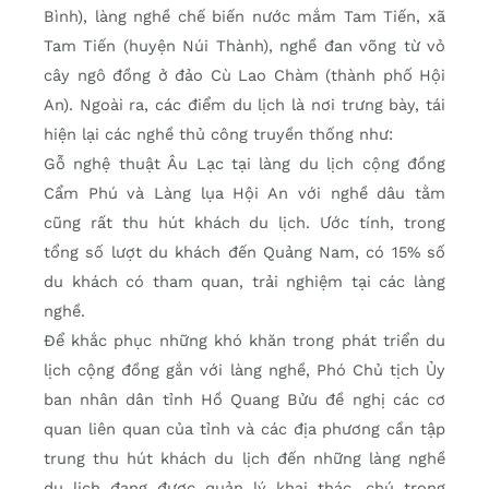
Bình), làng nghề chế biến nước mắm Tam Tiến, xã
Tam Tiến (huyện Núi Thành), nghề đan võng từ vỏ
cây ngô đồng ở đảo Cù Lao Chàm (thành phố Hội
An). Ngoài ra, các điểm du lịch là nơi trưng bày, tái
hiện lại các nghề thủ công truyền thống như:
Gỗ nghệ thuật Âu Lạc tại làng du lịch cộng đồng
Cẩm Phú và Làng lụa Hội An với nghề dâu tằm
cũng rất thu hút khách du lịch. Ước tính, trong
tổng số lượt du khách đến Quảng Nam, có 15% số
du khách có tham quan, trải nghiệm tại các làng
nghề.
Để khắc phục những khó khăn trong phát triển du
lịch cộng đồng gắn với làng nghề, Phó Chủ tịch Ủy
ban nhân dân tỉnh Hồ Quang Bửu đề nghị các cơ
quan liên quan của tỉnh và các địa phương cần tập
trung thu hút khách du lịch đến những làng nghề
du lịch đang được quản lý khai thác, chú trọng