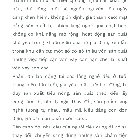
manh mún, nhỏ lẻ, thiết bị công nghệ sản xuất lạc
hậu, thủ công; một số nguồn nguyên liệu ngày
càng khan hiếm, không ổn định, giá thành cao; mặt
bằng sản xuất tại nhiều làng nghề quá chật hẹp,
không có khả năng mở rộng, hoạt động sản xuất
chủ yếu trong khuôn viên của hộ gia đình, xen lẫn
trong khu dân cư; một số cơ sở thiếu vốn sản xuất
nhưng việc tiếp cận vốn vay còn hạn chế, lãi suất
vốn vay còn cao…
Phần lớn lao động tại các làng nghề đều ở tuổi
trung niên, lớn tuổi, già yếu, mất sức lao động; tư
duy sản xuất tiểu nông, sản xuất theo kiểu lấy
công làm lời, tâm lý ngại thay đổi; sản phẩm làng
nghề tương tự nhau, mẫu mã kiểu dáng còn đơn
điệu, giá bán sản phẩm còn cao…
Bên cạnh đó, nhu cầu của người tiêu dùng đã có sự
thay đổi, chuyển sang dùng những sản phẩm tiện