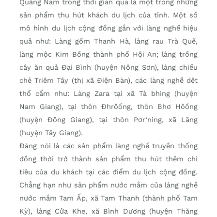
Quảng Nam trong thời gian qua là một trong những
sản phẩm thu hút khách du lịch của tỉnh. Một số
mô hình du lịch cộng đồng gắn với làng nghề hiệu
quả như: Làng gốm Thanh Hà, làng rau Trà Quế,
làng mộc Kim Bồng thành phố Hội An; làng trồng
cây ăn quả Đại Bình (huyện Nông Sơn), làng chiếu
chẻ Triêm Tây (thị xã Điện Bàn), các làng nghề dệt
thổ cẩm như: Làng Zara tại xã Tà bhing (huyện
Nam Giang), tại thôn Đhrôồng, thôn Bhơ Hôồng
(huyện Đông Giang), tại thôn Pơr’ning, xã Lăng
(huyện Tây Giang).
Đáng nói là các sản phẩm làng nghề truyền thống
đồng thời trở thành sản phẩm thu hút thêm chi
tiêu của du khách tại các điểm du lịch cộng đồng.
Chẳng hạn như sản phẩm nước mắm của làng nghề
nước mắm Tam Ấp, xã Tam Thanh (thành phố Tam
Kỳ), làng Cửa Khe, xã Bình Dương (huyện Thăng