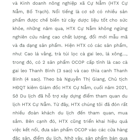
và Kinh doanh nông nghiệp xã Cự Nẫm (HTX Cự
Nẫm, Bố Trạch). Nổi tiếng là cơ sở có nhiều sản
phẩm được chế biến từ cây dược liệu tốt cho sức
khỏe, những năm qua, HTX Cự Nẫm không ngừng
nghiên cứu nâng cao chất lượng, đổi mới mẫu mã
và đa dạng sản phẩm. Hiện HTX có các sản phẩm,
như: Cao lá vằng, trà túi lọc cà gai leo, lá xông…,
trong đó, có 2 sản phẩm OCOP cấp tỉnh là cao cà
gai leo Thanh Bình (3 sao) và cao thìa canh Thanh
Bình (4 sao). Theo bà Nguyễn Thị Giang, Chủ tịch
HĐQT kiêm Giám đốc HTX Cự Nẫm, cuối năm 2021,
Sở Du lịch đã hỗ trợ xây dựng điểm tham quan du
lịch HTX Cự Nẫm. Từ đây, HTX chúng tôi đã đón rất
nhiều đoàn khách du lịch đến tham quan, mua
sắm. Bên cạnh đó, HTX cũng triển khai hiệu quả
việc kết nối, đưa sản phẩm OCOP vào các cửa hàng
đặc sản, điểm du lịch. Nhờ vậy, sản phẩm bán qua