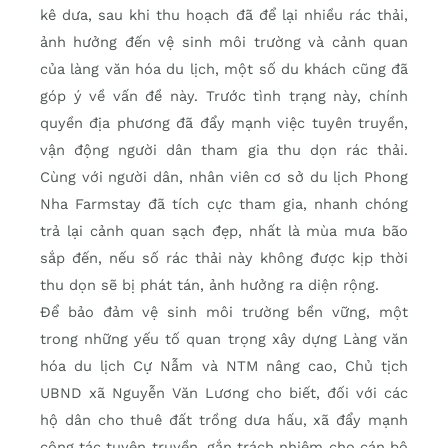
kê dưa, sau khi thu hoạch đã để lại nhiều rác thải,
ảnh hưởng đến vệ sinh môi trường và cảnh quan
của làng văn hóa du lịch, một số du khách cũng đã
góp ý về vấn đề này. Trước tình trạng này, chính
quyền địa phương đã đẩy mạnh việc tuyên truyền,
vận động người dân tham gia thu dọn rác thải.
Cùng với người dân, nhân viên cơ sở du lịch Phong
Nha Farmstay đã tích cực tham gia, nhanh chóng
trả lại cảnh quan sạch đẹp, nhất là mùa mưa bão
sắp đến, nếu số rác thải này không được kịp thời
thu dọn sẽ bị phát tán, ảnh hưởng ra diện rộng.
Để bảo đảm vệ sinh môi trường bền vững, một
trong những yếu tố quan trọng xây dựng Làng văn
hóa du lịch Cự Nẫm và NTM nâng cao, Chủ tịch
UBND xã Nguyễn Văn Lương cho biết, đối với các
hộ dân cho thuê đất trồng dưa hấu, xã đẩy mạnh
công tác tuyên truyền, gắn trách nhiệm cho cán bộ