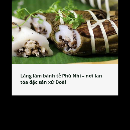
h tẻ Phú Nhi – nơi lan
Tương bần Hưng Yên
xứ Đoài
giản dị gây thương 