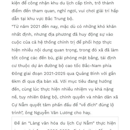
kiện để công nhận khu du lịch cấp tỉnh, trở thành
điểm đến tham quan, nghỉ ngơi, vui chơi giải trí hấp
dẫn tại khu vực Bắc Trung bộ.
“Từ năm 2021 đến nay, mặc dù có những khó khăn
nhất định, nhưng địa phương đã huy động sự vào
cuộc của cả hệ thống chính trị để phối hợp thực
hiện nhiều nội dung quan trọng, trong đó xã đã làm
tốt công các đền bù, giải phóng mặt bằng, tái định
cư thuộc dự án đường bộ cao tốc Bắc-Nam phía
Đông giai đoạn 2021-2025 qua Quảng Bình với gần
6km đi qua địa bàn xã. Với mục tiêu đang hướng
đến, cùng lúc thực hiện nhiều nhiệm vụ khá nặng
nề, tuy nhiên Đảng bộ, chính quyền và nhân dân xã
Cự Nẫm quyết tâm phấn đấu để “về đích” đúng lộ
trình”, ông Nguyễn Văn Lương cho hay.
Đề án “Làng văn hóa du lịch Cự Nẫm” thực hiện