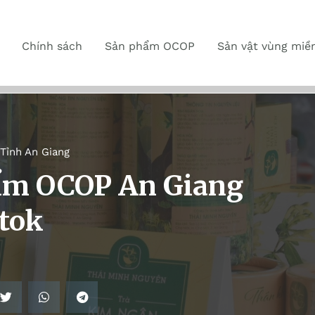
Chính sách
Sản phẩm OCOP
Sản vật vùng miề
Tỉnh An Giang
ẩm OCOP An Giang
ktok