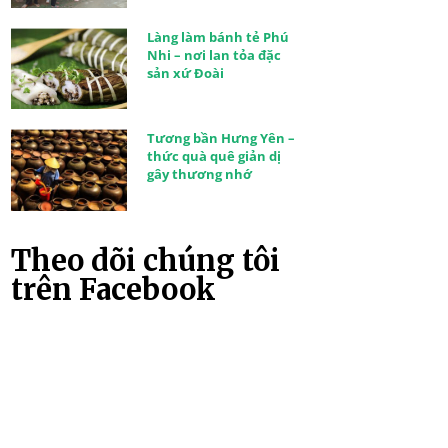
Làng làm bánh tẻ Phú
Nhi – nơi lan tỏa đặc
sản xứ Đoài
Tương bần Hưng Yên –
thức quà quê giản dị
gây thương nhớ
Theo dõi chúng tôi
trên Facebook