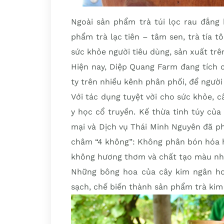
Ngoài sản phẩm trà túi lọc rau đắng 
phẩm trà lạc tiên – tâm sen, trà tía t
sức khỏe người tiêu dùng, sản xuất trê
Hiện nay, Diệp Quang Farm đang tích 
ty trên nhiều kênh phân phối, để người
Với tác dụng tuyệt vời cho sức khỏe, 
y học cổ truyền. Kế thừa tinh túy củ
mại và Dịch vụ Thái Minh Nguyên đã p
châm “4 không”: Không phân bón hóa h
không hương thơm và chất tạo màu nh
Những bông hoa của cây kim ngân ho
sạch, chế biến thành sản phẩm trà kim