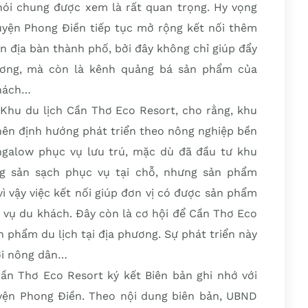
 nói chung được xem là rất quan trọng. Hy vọng
uyện Phong Ðiền tiếp tục mở rộng kết nối thêm
n địa bàn thành phố, bởi đây không chỉ giúp đẩy
ương, mà còn là kênh quảng bá sản phẩm của
khách…
hu du lịch Cần Thơ Eco Resort, cho rằng, khu
 nên định hướng phát triển theo nông nghiệp bền
ngalow phục vụ lưu trú, mặc dù đã đầu tư khu
g sản sạch phục vụ tại chỗ, nhưng sản phẩm
ì vậy việc kết nối giúp đơn vị có được sản phẩm
 vụ du khách. Ðây còn là cơ hội để Cần Thơ Eco
 phẩm du lịch tại địa phương. Sự phát triển này
ười nông dân…
 Cần Thơ Eco Resort ký kết Biên bản ghi nhớ với
yện Phong Ðiền. Theo nội dung biên bản, UBND