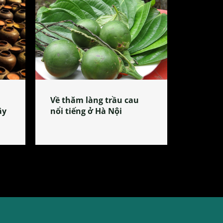
Về thăm làng trầu cau
ây
nổi tiếng ở Hà Nội