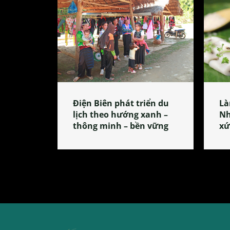
Điện Biên phát triển du
Là
lịch theo hướng xanh –
Nh
thông minh – bền vững
xứ