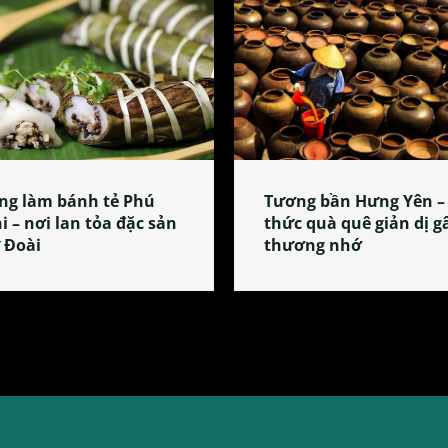
ng làm bánh tẻ Phú
Tương bần Hưng Yên –
i – nơi lan tỏa đặc sản
thức quà quê giản dị g
 Đoài
thương nhớ