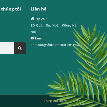
 chúng tôi
Liên hệ
Địa chỉ:
80 Quán Sứ, Hoàn Kiếm, Hà
Nội
Email:
contact@vietnamtourism.gov.vn
Trung tâm Thông tin du lịch