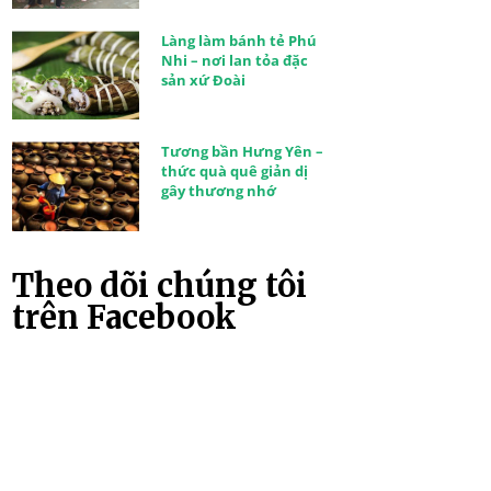
Làng làm bánh tẻ Phú
Nhi – nơi lan tỏa đặc
sản xứ Đoài
Tương bần Hưng Yên –
thức quà quê giản dị
gây thương nhớ
Theo dõi chúng tôi
trên Facebook