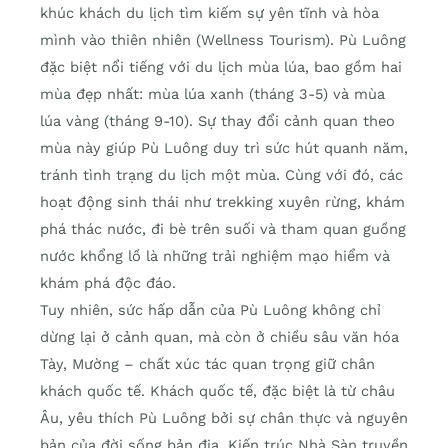
khúc khách du lịch tìm kiếm sự yên tĩnh và hòa
mình vào thiên nhiên (Wellness Tourism). Pù Luông
đặc biệt nổi tiếng với du lịch mùa lúa, bao gồm hai
mùa đẹp nhất: mùa lúa xanh (tháng 3-5) và mùa
lúa vàng (tháng 9-10). Sự thay đổi cảnh quan theo
mùa này giúp Pù Luông duy trì sức hút quanh năm,
tránh tình trạng du lịch một mùa. Cùng với đó, các
hoạt động sinh thái như trekking xuyên rừng, khám
phá thác nước, đi bè trên suối và tham quan guồng
nước khổng lồ là những trải nghiệm mạo hiểm và
khám phá độc đáo.
Tuy nhiên, sức hấp dẫn của Pù Luông không chỉ
dừng lại ở cảnh quan, mà còn ở chiều sâu văn hóa
Tày, Mường – chất xúc tác quan trọng giữ chân
khách quốc tế. Khách quốc tế, đặc biệt là từ châu
Âu, yêu thích Pù Luông bởi sự chân thực và nguyên
bản của đời sống bản địa. Kiến trúc Nhà Sàn truyền