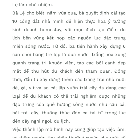
Lệ làm chủ nhiệm.
Bà Lệ cho biết, năm vừa qua, bà quyết định cải tạo
10 công đất nhà mình để hiện thực hóa ý tưởng
kinh doanh homestay, với mục đích tạo điểm du
lịch bền vững kết hợp các nguồn lực đặc trưng
miền sông nước. Từ đó, bà tiến hành xây dựng 6
căn chồi bằng tre lợp lá dừa nước, trồng hoa xung
quanh trang trí khuôn viên, tạo các bối cảnh đẹp
mắt để thu hút du khách đến tham quan. Đồng
thời, đầu tư xây dựng thêm các trang trại nhỏ nuôi
dê, gà, vịt và ao cá; lập vườn trái cây đa dạng các
loại để du khách có thể trải nghiệm được những
đặc trưng của quê hương sông nước như câu cá,
hái trái cây, thưởng thức đờn ca tài tử trong lúc
đến đây nghỉ ngơi, du lịch.
Việc thành lập mô hình này cũng giúp tạo việc làm,
có thêm nguồn thu nhập thường xuyên cho một số