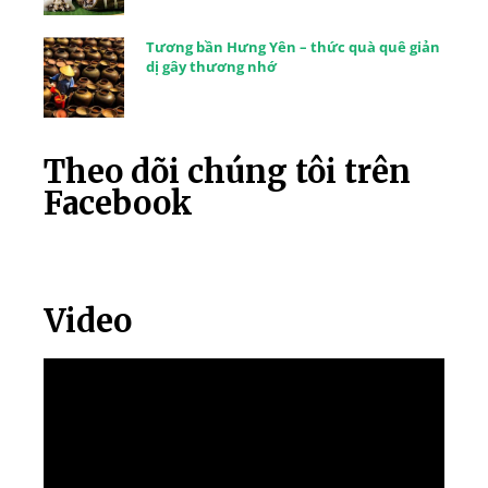
Tương bần Hưng Yên – thức quà quê giản
dị gây thương nhớ
Theo dõi chúng tôi trên
Facebook
Video